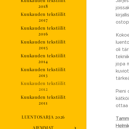
Kuukauden tekstiilit
Järjes
2018
joiss
Kuukauden tekstiilit
kirja
2017
ostopa
Kuukauden tekstiilit
2016
Kokoel
Kuukauden tekstiilit
luento
2015
oli tä
Kuukauden tekstiilit
teknii
2014
jopa m
Kuukauden tekstiilit
kuvio
2013
tärkeä
Kuukauden tekstiilit
2012
Pieni 
Kuukauden tekstiilit
kätköi
2011
ottaa 
LUENTOSARJA 2026
Tammi
Helmik
AIEMMAT