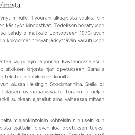
elmista
nyt minulle. Työurani alkuajoista saakka olin
en käsityöt kiinnostivat. Todellisen herätyksen
anssa tehdyllä matkalla Lontooseen 1970-luvun
din kokoelmat tekivät järisyttävän vaikutuksen
dyntää kaupungin tarjonnan. Käytännössä asuin
pilaitoksen kirjontalinjan opetukseen. Samalla
 tekstiilejä antiikkimarkkinoilta.
un alussa Helsingin Stockmannilta. Siellä oli
intialaisen ovenpäällysvaate toranin ja neljän
nkä suinkaan ajatellut siinä vaiheessa mitään
ta mielenkiintoisiin kohteisiin niin usein kuin
 joista ajattelin olevan iloa opetuksen tueksi.