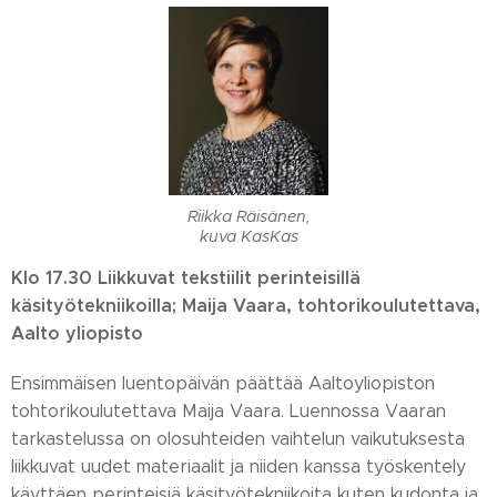
Riikka Räisänen,
kuva KasKas
Klo 17.30 Liikkuvat tekstiilit perinteisillä
käsityötekniikoilla; Maija Vaara, tohtorikoulutettava,
Aalto yliopisto
Ensimmäisen luentopäivän päättää Aaltoyliopiston
tohtorikoulutettava Maija Vaara. Luennossa Vaaran
tarkastelussa on olosuhteiden vaihtelun vaikutuksesta
liikkuvat uudet materiaalit ja niiden kanssa työskentely
käyttäen perinteisiä käsityötekniikoita kuten kudonta ja