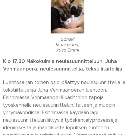
Sanski
Matikainen,
kuva Emmi
Klo 17.30 Näkökulmia neulesuunnitteluun; Juha
Vehmaanperä, neulesuunnittelija, tekstiilitaiteilija
Luentosarjan toinen osio päättyy neulesuunnittelija ja
tekstiilitaiteilija Juha Vehmaanperän luentoon.
Esitelmässä Vehmaanperä käsittelee tapoja
työskennellä neulesuunnittelun, taiteen ja muodin
yhtymäkohdissa. Esitelmässä käydään läpi
neulesuunnitteluun liittyviä työskentelyprosesseja
ideoimisesta ja mallitilkuista lopullisen tuotteen