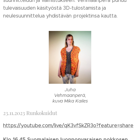
suunnitteluun ja valmistukseen. Vehmaanperä puhuu
tulevaisuuden käsityöstä 3D-tulostamista ja
neulesuunnittelua yhdistävän projektinsa kautta.
Juha
Vehmaanperä,
kuva Mika Kailes
23.11.2023 Runkokuidut
https://youtube.com/live/qK3vfSkZR3o?feature=share
Klo 16.45 Suomalaisen luonnonvaraisen nokkosen