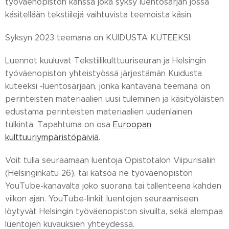
työväenopiston kanssa joka syksy luentosarjan jossa
käsitellään tekstiilejä vaihtuvista teemoista käsin.
Syksyn 2023 teemana on KUIDUSTA KUTEEKSI.
Luennot kuuluvat Tekstiilikulttuuriseuran ja Helsingin
työväenopiston yhteistyössä järjestämän Kuidusta
kuteeksi -luentosarjaan, jonka kantavana teemana on
perinteisten materiaalien uusi tuleminen ja käsityöläisten
edustama perinteisten materiaalien uudenlainen
tulkinta. Tapahtuma on osa
Euroopan
kulttuuriympäristöpäiviä
.
Voit tulla seuraamaan luentoja Opistotalon Viipurisaliin
(Helsinginkatu 26), tai katsoa ne työväenopiston
YouTube-kanavalta joko suorana tai tallenteena kahden
viikon ajan. YouTube-linkit luentojen seuraamiseen
löytyvät Helsingin työväenopiston sivuilta, sekä alempaa
luentojen kuvauksien yhteydessä.