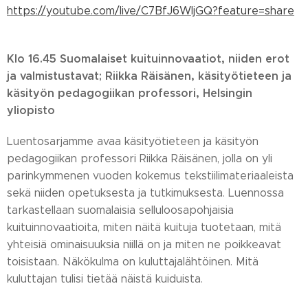
https://youtube.com/live/C7BfJ6WIjGQ?feature=share
Klo 16.45 Suomalaiset kuituinnovaatiot, niiden erot
ja valmistustavat; Riikka Räisänen, käsityötieteen ja
käsityön pedagogiikan professori, Helsingin
yliopisto
Luentosarjamme avaa käsityötieteen ja käsityön
pedagogiikan professori Riikka Räisänen, jolla on yli
parinkymmenen vuoden kokemus tekstiilimateriaaleista
sekä niiden opetuksesta ja tutkimuksesta. Luennossa
tarkastellaan suomalaisia selluloosapohjaisia
kuituinnovaatioita, miten näitä kuituja tuotetaan, mitä
yhteisiä ominaisuuksia niillä on ja miten ne poikkeavat
toisistaan. Näkökulma on kuluttajalähtöinen. Mitä
kuluttajan tulisi tietää näistä kuiduista.