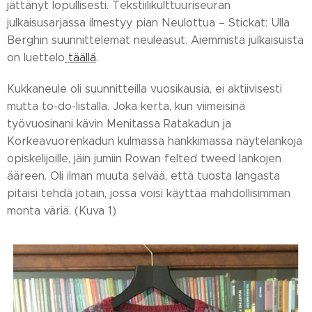
jättänyt lopullisesti. Tekstiilikulttuuriseuran
julkaisusarjassa ilmestyy pian Neulottua – Stickat: Ulla
Berghin suunnittelemat neuleasut. Aiemmista julkaisuista
on luettelo
täällä
.
Kukkaneule oli suunnitteilla vuosikausia, ei aktiivisesti
mutta to-do-listalla. Joka kerta, kun viimeisinä
työvuosinani kävin Menitassa Ratakadun ja
Korkeavuorenkadun kulmassa hankkimassa näytelankoja
opiskelijoille, jäin jumiin Rowan felted tweed lankojen
ääreen. Oli ilman muuta selvää, että tuosta langasta
pitäisi tehdä jotain, jossa voisi käyttää mahdollisimman
monta väriä. (Kuva 1)