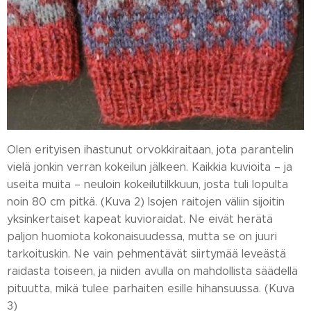
Olen erityisen ihastunut orvokkiraitaan, jota parantelin
vielä jonkin verran kokeilun jälkeen. Kaikkia kuvioita – ja
useita muita – neuloin kokeilutilkkuun, josta tuli lopulta
noin 80 cm pitkä. (Kuva 2) Isojen raitojen väliin sijoitin
yksinkertaiset kapeat kuvioraidat. Ne eivät herätä
paljon huomiota kokonaisuudessa, mutta se on juuri
tarkoituskin. Ne vain pehmentävät siirtymää leveästä
raidasta toiseen, ja niiden avulla on mahdollista säädellä
pituutta, mikä tulee parhaiten esille hihansuussa. (Kuva
3)