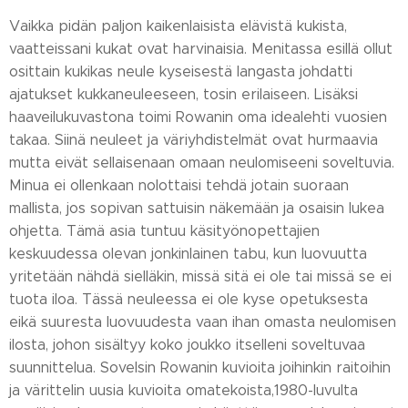
Vaikka pidän paljon kaikenlaisista elävistä kukista,
vaatteissani kukat ovat harvinaisia. Menitassa esillä ollut
osittain kukikas neule kyseisestä langasta johdatti
ajatukset kukkaneuleeseen, tosin erilaiseen. Lisäksi
haaveilukuvastona toimi Rowanin oma idealehti vuosien
takaa. Siinä neuleet ja väriyhdistelmät ovat hurmaavia
mutta eivät sellaisenaan omaan neulomiseeni soveltuvia.
Minua ei ollenkaan nolottaisi tehdä jotain suoraan
mallista, jos sopivan sattuisin näkemään ja osaisin lukea
ohjetta. Tämä asia tuntuu käsityönopettajien
keskuudessa olevan jonkinlainen tabu, kun luovuutta
yritetään nähdä sielläkin, missä sitä ei ole tai missä se ei
tuota iloa. Tässä neuleessa ei ole kyse opetuksesta
eikä suuresta luovuudesta vaan ihan omasta neulomisen
ilosta, johon sisältyy koko joukko itselleni soveltuvaa
suunnittelua. Sovelsin Rowanin kuvioita joihinkin raitoihin
ja värittelin uusia kuvioita omatekoista,1980-luvulta