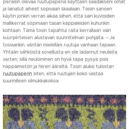
peräisin olevaa ruutupaperia käyttäen saadakseni omat
ja lainatut aiheet sopivaan skaalaan. Toisin sanoen
käytin jonkin verran aikaa siihen, että sain kuvioiden
mallikerrat sopimaan tasan kappaleiden kuhunkin
kohtaan. Tämä tosin tapahtui raita kerrallaan vain
suurpiirteisen alustavan suunnitelman pohjalta. – Ja
tosiaankin, väritän mielelläni ruutuja vanhaan tapaan.
Yhtään sähköistä sovellusta en ole ladannut neuleita
varten, sillä neulominen on hyvä tapa pysyä pois
näppäimistön ja hiiren ääreltä. Tosin aluksi tulostan
ruutupaperin
siten, että ruutujen koko vastaa
suunnilleen silmukkakokoa.