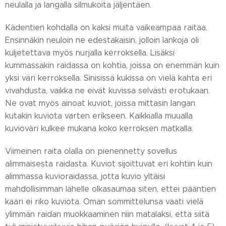
neulalla ja langalla silmukoita jäljentäen.
Kädentien kohdalla on kaksi muita vaikeampaa raitaa.
Ensinnäkin neuloin ne edestakaisin, jolloin lankoja oli
kuljetettava myös nurjalla kerroksella. Lisäksi
kummassakin raidassa on kohtia, joissa on enemmän kuin
yksi väri kerroksella. Sinisissä kukissa on vielä kahta eri
vivahdusta, vaikka ne eivät kuvissa selvästi erotukaan.
Ne ovat myös ainoat kuviot, joissa mittasin langan
kutakin kuviota varten erikseen. Kaikkialla muualla
kuvioväri kulkee mukana koko kerroksen matkalla.
Viimeinen raita olalla on pienennetty sovellus
alimmaisesta raidasta. Kuviot sijoittuvat eri kohtiin kuin
alimmassa kuvioraidassa, jotta kuvio yltäisi
mahdollisimman lähelle olkasaumaa siten, ettei pääntien
kaari ei riko kuviota. Oman sommittelunsa vaati vielä
ylimmän raidan muokkaaminen niin matalaksi, että siitä