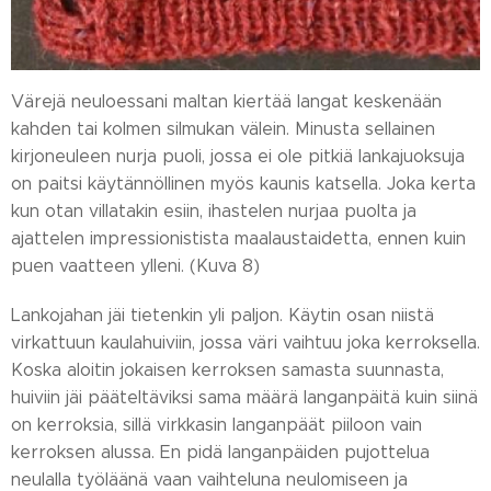
Värejä neuloessani maltan kiertää langat keskenään
kahden tai kolmen silmukan välein. Minusta sellainen
kirjoneuleen nurja puoli, jossa ei ole pitkiä lankajuoksuja
on paitsi käytännöllinen myös kaunis katsella. Joka kerta
kun otan villatakin esiin, ihastelen nurjaa puolta ja
ajattelen impressionistista maalaustaidetta, ennen kuin
puen vaatteen ylleni. (Kuva 8)
Lankojahan jäi tietenkin yli paljon. Käytin osan niistä
virkattuun kaulahuiviin, jossa väri vaihtuu joka kerroksella.
Koska aloitin jokaisen kerroksen samasta suunnasta,
huiviin jäi pääteltäviksi sama määrä langanpäitä kuin siinä
on kerroksia, sillä virkkasin langanpäät piiloon vain
kerroksen alussa. En pidä langanpäiden pujottelua
neulalla työläänä vaan vaihteluna neulomiseen ja