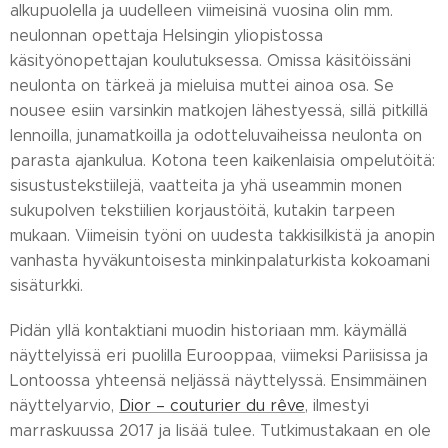
alkupuolella ja uudelleen viimeisinä vuosina olin mm.
neulonnan opettaja Helsingin yliopistossa
käsityönopettajan koulutuksessa. Omissa käsitöissäni
neulonta on tärkeä ja mieluisa muttei ainoa osa. Se
nousee esiin varsinkin matkojen lähestyessä, sillä pitkillä
lennoilla, junamatkoilla ja odotteluvaiheissa neulonta on
parasta ajankulua. Kotona teen kaikenlaisia ompelutöitä:
sisustustekstiilejä, vaatteita ja yhä useammin monen
sukupolven tekstiilien korjaustöitä, kutakin tarpeen
mukaan. Viimeisin työni on uudesta takkisilkistä ja anopin
vanhasta hyväkuntoisesta minkinpalaturkista kokoamani
sisäturkki.
Pidän yllä kontaktiani muodin historiaan mm. käymällä
näyttelyissä eri puolilla Eurooppaa, viimeksi Pariisissa ja
Lontoossa yhteensä neljässä näyttelyssä. Ensimmäinen
näyttelyarvio,
Dior – couturier du rêve
, ilmestyi
marraskuussa 2017 ja lisää tulee. Tutkimustakaan en ole