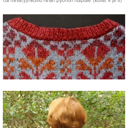
tuli miniatyyrikuvio hihan pyöriön huipulle. (kuvat 4 ja 5)