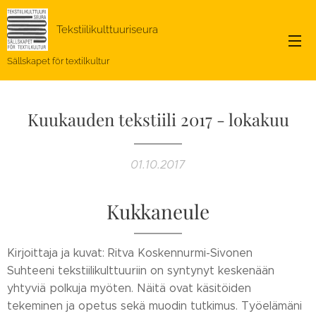
Tekstiilikulttuuriseura
Sällskapet för textilkultur
Kuukauden tekstiili 2017 - lokakuu
01.10.2017
Kukkaneule
Kirjoittaja ja kuvat: Ritva Koskennurmi-Sivonen
Suhteeni tekstiilikulttuuriin on syntynyt keskenään
yhtyviä polkuja myöten. Näitä ovat käsitöiden
tekeminen ja opetus sekä muodin tutkimus. Työelämäni