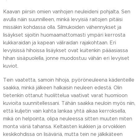
Kaavan piirsin omien vanhojen neuleideni pohjalta. Sen
avulla näin suunnilleen, minkä levyisiä raitojen pitäisi
missäkin kohdassa olla. Silmukoiden vähennykset ja
lisäykset sijoitin huomaamattomasti ympäri kerrosta
kukkaraidan ja kapean väliraidan rajakohtaan. Eri
levyisissä hihoissa lisäykset ovat kuitenkin pääasiassa
hihan sisäpuolella, jonne muodostuu vähän eri levyiset
kuviot.
Tein vaatetta, samoin hihoja, pyöröneuleena kädenteille
saakka, minkä jälkeen halkaisin neuleen edestä. Olin
tietenkin ottanut huolittelua vaativat varat huomioon
kuvioita suunnitellessani. Tähän saakka neuloin myös niin,
että kuljetin vain kahta lankaa yhtä aikaa kerroksella,
mikä on helpointa, olipa neuleessa sitten muuten miten
monta väriä tahansa. Keltaisten kukkien ja orvokkien
keskikohdissa on lisäväriä, mutta tein ne jälkikäteen