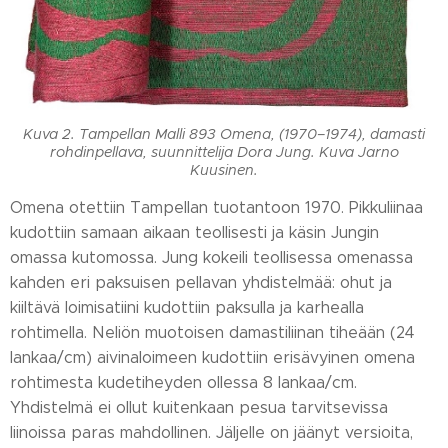
Kuva 2. Tampellan Malli 893 Omena, (1970–1974), damasti
rohdinpellava, suunnittelija Dora Jung. Kuva Jarno
Kuusinen.
Omena otettiin Tampellan tuotantoon 1970. Pikkuliinaa
kudottiin samaan aikaan teollisesti ja käsin Jungin
omassa kutomossa. Jung kokeili teollisessa omenassa
kahden eri paksuisen pellavan yhdistelmää: ohut ja
kiiltävä loimisatiini kudottiin paksulla ja karhealla
rohtimella. Neliön muotoisen damastiliinan tiheään (24
lankaa/cm) aivinaloimeen kudottiin erisävyinen omena
rohtimesta kudetiheyden ollessa 8 lankaa/cm.
Yhdistelmä ei ollut kuitenkaan pesua tarvitsevissa
liinoissa paras mahdollinen. Jäljelle on jäänyt versioita,