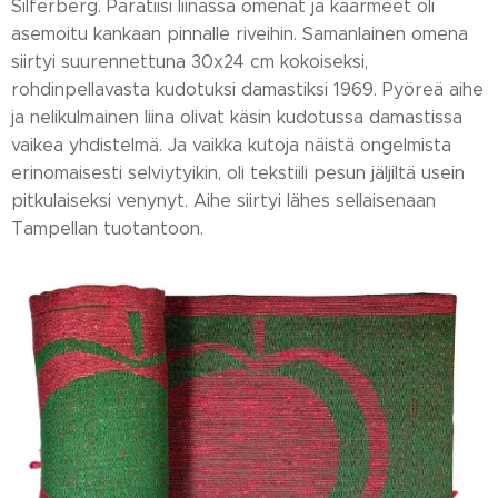
Silferberg. Paratiisi liinassa omenat ja käärmeet oli
asemoitu kankaan pinnalle riveihin. Samanlainen omena
siirtyi suurennettuna 30x24 cm kokoiseksi,
rohdinpellavasta kudotuksi damastiksi 1969. Pyöreä aihe
ja nelikulmainen liina olivat käsin kudotussa damastissa
vaikea yhdistelmä. Ja vaikka kutoja näistä ongelmista
erinomaisesti selviytyikin, oli tekstiili pesun jäljiltä usein
pitkulaiseksi venynyt. Aihe siirtyi lähes sellaisenaan
Tampellan tuotantoon.