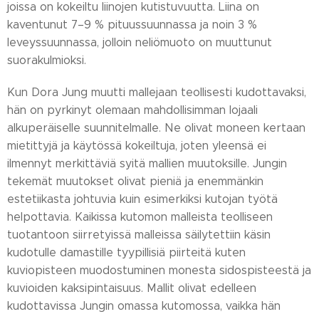
joissa on kokeiltu liinojen kutistuvuutta. Liina on
kaventunut 7–9 % pituussuunnassa ja noin 3 %
leveyssuunnassa, jolloin neliömuoto on muuttunut
suorakulmioksi.
Kun Dora Jung muutti mallejaan teollisesti kudottavaksi,
hän on pyrkinyt olemaan mahdollisimman lojaali
alkuperäiselle suunnitelmalle. Ne olivat moneen kertaan
mietittyjä ja käytössä kokeiltuja, joten yleensä ei
ilmennyt merkittäviä syitä mallien muutoksille. Jungin
tekemät muutokset olivat pieniä ja enemmänkin
estetiikasta johtuvia kuin esimerkiksi kutojan työtä
helpottavia. Kaikissa kutomon malleista teolliseen
tuotantoon siirretyissä malleissa säilytettiin käsin
kudotulle damastille tyypillisiä piirteitä kuten
kuviopisteen muodostuminen monesta sidospisteestä ja
kuvioiden kaksipintaisuus. Mallit olivat edelleen
kudottavissa Jungin omassa kutomossa, vaikka hän