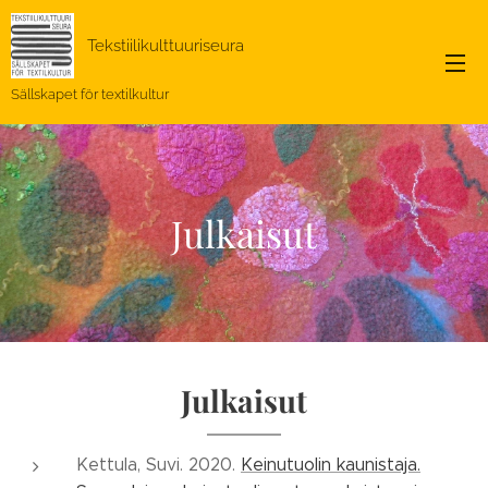
Tekstiilikulttuuriseura
Sällskapet för textilkultur
Julkaisut
Julkaisut
Kettula, Suvi. 2020.
Keinutuolin kaunistaja.