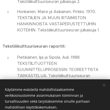
Tekstiilikulttuuriseuran julkaisuja 2.
Honkanen, Maire ja Asikainen, Pirkko. 1970.
TEKSTIILIEN JA MUUN IRTAIMISTON
HANKINNOISTA VASTAPERUSTETTUIHIN
KOTEIHIN. Tekstiilikulttuuriseuran julkaisuja 1.
Tekstiilikulttuuriseuran raportit:
Pietikäinen, Iija ja Sipola, Auli. 1988.
TEKSTIILITUOTTEEN
SUUNNITTELUPROSESSIN TEOREETTISTA
TARKASTELUA. Tekstiilikulttuuriseuran
raportteja 2.
Pietikäinen, Iija. 1976. VAATETUS KEHON
Käytämme evästeitä mahdollistaaksemme
verkkosivustomme asianmukaisen toiminnan ja
LÄMPÖTASAPAINON SÄÄTELIJÄNÄ.
turvallisuuden sekä tarjotaksemme sinulle parhaan
Tekstiilikulttuuriseuran raportteja 1.
mahdollisen käyttökokemuksen.