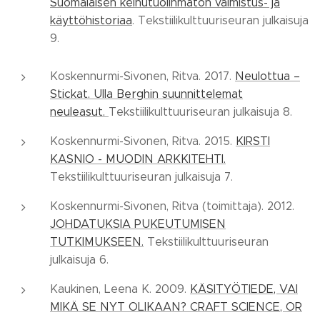
Suomalaisen keinutuolinmaton valmistus- ja
käyttöhistoriaa
. Tekstiilikulttuuriseuran julkaisuja
9.
Koskennurmi-Sivonen, Ritva. 2017.
Neulottua –
Stickat. Ulla Berghin suunnittelemat
neuleasut.
Tekstiilikulttuuriseuran julkaisuja 8.
Koskennurmi-Sivonen, Ritva. 2015.
KIRSTI
KASNIO - MUODIN ARKKITEHTI.
Tekstiilikulttuuriseuran julkaisuja 7.
Koskennurmi-Sivonen, Ritva (toimittaja). 2012.
JOHDATUKSIA PUKEUTUMISEN
TUTKIMUKSEEN.
Tekstiilikulttuuriseuran
julkaisuja 6.
Kaukinen, Leena K. 2009.
KÄSITYÖTIEDE, VAI
MIKÄ SE NYT OLIKAAN? CRAFT SCIENCE, OR