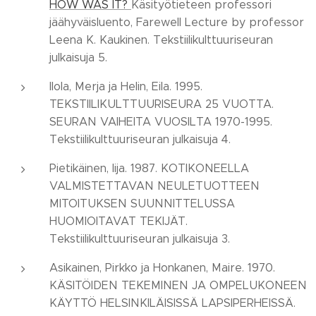
HOW WAS IT?
Käsityötieteen professori
jäähyväisluento, Farewell Lecture by professor
Leena K. Kaukinen. Tekstiilikulttuuriseuran
julkaisuja 5.
Ilola, Merja ja Helin, Eila. 1995.
TEKSTIILIKULTTUURISEURA 25 VUOTTA.
SEURAN VAIHEITA VUOSILTA 1970-1995.
Tekstiilikulttuuriseuran julkaisuja 4.
Pietikäinen, Iija. 1987. KOTIKONEELLA
VALMISTETTAVAN NEULETUOTTEEN
MITOITUKSEN SUUNNITTELUSSA
HUOMIOITAVAT TEKIJÄT.
Tekstiilikulttuuriseuran julkaisuja 3.
Asikainen, Pirkko ja Honkanen, Maire. 1970.
KÄSITÖIDEN TEKEMINEN JA OMPELUKONEEN
KÄYTTÖ HELSINKILÄISISSÄ LAPSIPERHEISSÄ.