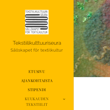
Tekstiilikulttuuriseura
Sällskapet för textilkultur
ETUSIVU
AJANKOHTAISTA
STIPENDI
KUUKAUDEN
TEKSTIILIT