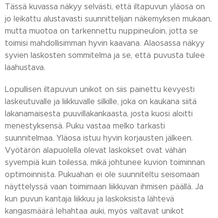
Tässä kuvassa näkyy selvästi, että iltapuvun yläosa on
jo leikattu alustavasti suunnittelijan näkemyksen mukaan,
mutta muotoa on tarkennettu nuppineuloin, jotta se
toimisi mahdollisimman hyvin kaavana. Alaosassa näkyy
syvien laskosten sommitelma ja se, että puvusta tulee
laahustava.
Lopullisen iltapuvun unikot on siis painettu kevyesti
laskeutuvalle ja liikkuvalle silkille, joka on kaukana siitä
lakanamaisesta puuvillakankaasta, josta kuosi aloitti
menestyksensä. Puku vastaa melko tarkasti
suunnitelmaa. Yläosa istuu hyvin korjausten jälkeen.
Vyötärön alapuolella olevat laskokset ovat vähän
syvempiä kuin toilessa, mikä johtunee kuvion toiminnan
optimoinnista. Pukuahan ei ole suunniteltu seisomaan
näyttelyssä vaan toimimaan liikkuvan ihmisen päällä. Ja
kun puvun kantaja liikkuu ja laskoksista lähtevä
kangasmäärä lehahtaa auki, myös valtavat unikot