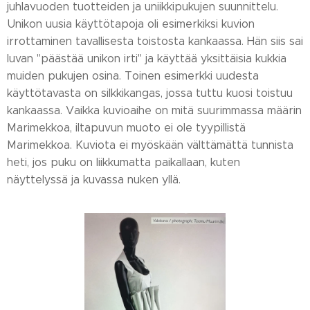
juhlavuoden tuotteiden ja uniikkipukujen suunnittelu.
Unikon uusia käyttötapoja oli esimerkiksi kuvion
irrottaminen tavallisesta toistosta kankaassa. Hän siis sai
luvan "päästää unikon irti" ja käyttää yksittäisia kukkia
muiden pukujen osina. Toinen esimerkki uudesta
käyttötavasta on silkkikangas, jossa tuttu kuosi toistuu
kankaassa. Vaikka kuvioaihe on mitä suurimmassa määrin
Marimekkoa, iltapuvun muoto ei ole tyypillistä
Marimekkoa. Kuviota ei myöskään välttämättä tunnista
heti, jos puku on liikkumatta paikallaan, kuten
näyttelyssä ja kuvassa nuken yllä.