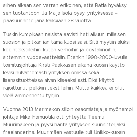
siihen aikaan sen verran erikoinen, että Ratia hyväksyi
sen tuotantoon. Ja Maija Isola pysyi yrityksessä –
pääsuunnittelijana kaikkiaan 38 vuotta.
Tuskin kumpikaan naisista aavisti heti alkuun, millaisen
suosion ja pitkän iän tämä kuosi saisi. Sitä myytiin aluksi
kodintekstiileihin, kuten verhoihin ja pöytäliinoihin,
sittemmin vuodevaatteisiin. Etenkin 1990-2000-luvulla
toimitusjohtaja Kirsti Paakkasen aikana kuosin käyttö
levisi hulvattomasti yrityksen omissa sekä
lisenssituotteissa aivan kliseeksi asti. Eikä käyttö
rajoittunut pelkkiin tekstiileihin. Mutta kaikkea ei ollut
vielä ammennettu tyhjiin.
Vuonna 2013 Marimekon silloin osaomistaja ja myöhempi
johtaja Mika Ihamuotila otti yhteyttä Teemu
Muurimäkeen ja pyysi häntä yrityksen suunnittelijaksi
freelancerina. Muurimäen vastuulle tuli Unikko-kuosin