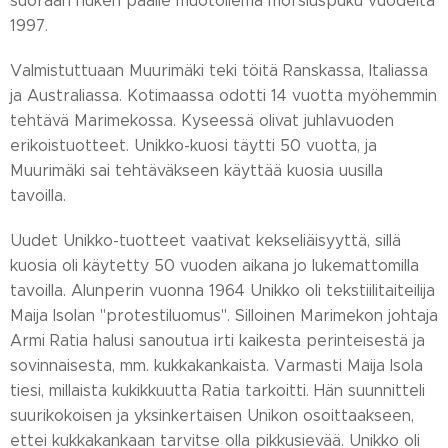
suoraan nuken päälle muotoilema morsiuspuku vuodelta
1997.
Valmistuttuaan Muurimäki teki töitä Ranskassa, Italiassa
ja Australiassa. Kotimaassa odotti 14 vuotta myöhemmin
tehtävä Marimekossa. Kyseessä olivat juhlavuoden
erikoistuotteet. Unikko-kuosi täytti 50 vuotta, ja
Muurimäki sai tehtäväkseen käyttää kuosia uusilla
tavoilla.
Uudet Unikko-tuotteet vaativat kekseliäisyyttä, sillä
kuosia oli käytetty 50 vuoden aikana jo lukemattomilla
tavoilla. Alunperin vuonna 1964 Unikko oli tekstiilitaiteilija
Maija Isolan "protestiluomus". Silloinen Marimekon johtaja
Armi Ratia halusi sanoutua irti kaikesta perinteisestä ja
sovinnaisesta, mm. kukkakankaista. Varmasti Maija Isola
tiesi, millaista kukikkuutta Ratia tarkoitti. Hän suunnitteli
suurikokoisen ja yksinkertaisen Unikon osoittaakseen,
ettei kukkakankaan tarvitse olla pikkusievää. Unikko oli