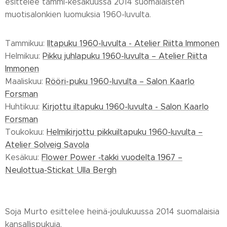
esittelee tammi-kesäkuussa 2014 suomalaisten
muotisalonkien luomuksia 1960-luvulta.
Tammikuu:
Iltapuku 1960-luvulta - Atelier Riitta Immonen
Helmikuu:
Pikku juhlapuku 1960-luvulta – Atelier Riitta
Immonen
Maaliskuu:
Rööri-puku 1960-luvulta – Salon Kaarlo
Forsman
Huhtikuu:
Kirjottu iltapuku 1960-luvulta - Salon Kaarlo
Forsman
Toukokuu:
Helmikirjottu pikkuiltapuku 1960-luvulta –
Atelier Solveig Savola
Kesäkuu:
Flower Power ‑takki vuodelta 1967 –
Neulottua-Stickat Ulla Bergh
Soja Murto esittelee heinä-joulukuussa 2014 suomalaisia
kansallispukuja.