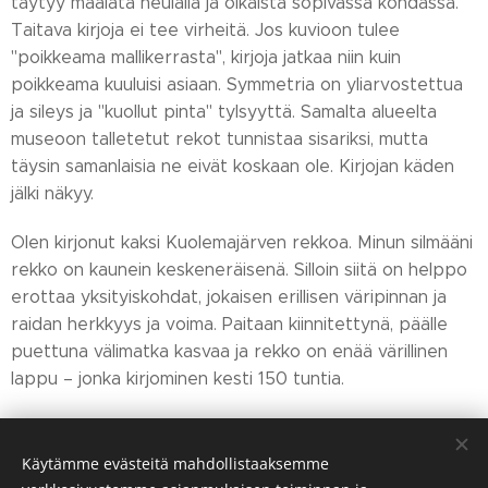
täytyy maalata neulalla ja oikaista sopivassa kohdassa.
Taitava kirjoja ei tee virheitä. Jos kuvioon tulee
"poikkeama mallikerrasta", kirjoja jatkaa niin kuin
poikkeama kuuluisi asiaan. Symmetria on yliarvostettua
ja sileys ja "kuollut pinta" tylsyyttä. Samalta alueelta
museoon talletetut rekot tunnistaa sisariksi, mutta
täysin samanlaisia ne eivät koskaan ole. Kirjojan käden
jälki näkyy.
Olen kirjonut kaksi Kuolemajärven rekkoa. Minun silmääni
rekko on kaunein keskeneräisenä. Silloin siitä on helppo
erottaa yksityiskohdat, jokaisen erillisen väripinnan ja
raidan herkkyys ja voima. Paitaan kiinnitettynä, päälle
puettuna välimatka kasvaa ja rekko on enää värillinen
lappu – jonka kirjominen kesti 150 tuntia.
Kuvat: Soja Murto
Käytämme evästeitä mahdollistaaksemme