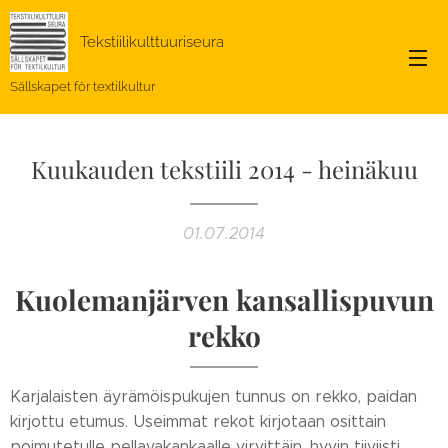
Tekstiilikulttuuriseura
Sällskapet för textilkultur
Kuukauden tekstiili 2014 - heinäkuu
01.07.2014
Kuolemanjärven kansallispuvun
rekko
Karjalaisten äyrämöispukujen tunnus on rekko, paidan
kirjottu etumus. Useimmat rekot kirjotaan osittain
poimutetulle pellavakankaalle virvittäin, hyvin tiiviisti.