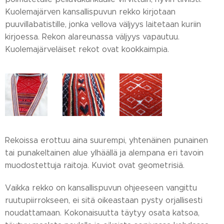
Kuolemajärven kansallispuvun rekko kirjotaan
puuvillabatistille, jonka vellova väljyys laitetaan kuriin
kirjoessa. Rekon alareunassa väljyys vapautuu.
Kuolemajärveläiset rekot ovat kookkaimpia.
Rekoissa erottuu aina suurempi, yhtenäinen punainen
tai punakeltainen alue ylhäällä ja alempana eri tavoin
muodostettuja raitoja. Kuviot ovat geometrisiä.
Vaikka rekko on kansallispuvun ohjeeseen vangittu
ruutupiirrokseen, ei sitä oikeastaan pysty orjallisesti
noudattamaan. Kokonaisuutta täytyy osata katsoa,