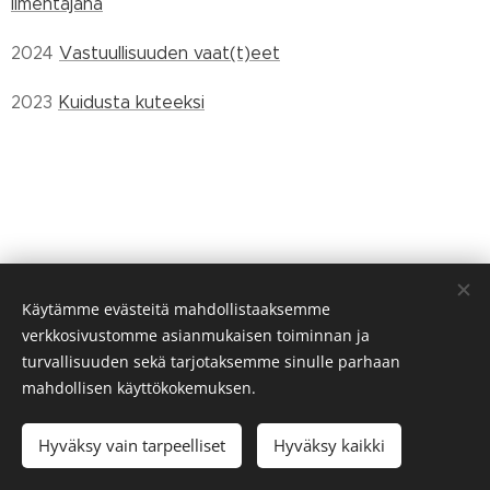
ilmentäjänä
2024
Vastuullisuuden vaat(t)eet
2023
Kuidusta kuteeksi
Käytämme evästeitä mahdollistaaksemme
verkkosivustomme asianmukaisen toiminnan ja
turvallisuuden sekä tarjotaksemme sinulle parhaan
mahdollisen käyttökokemuksen.
Hyväksy vain tarpeelliset
Hyväksy kaikki
Evästeet