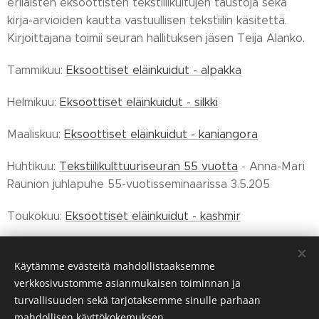
erilaisten eksoottisten tekstiilikuitujen taustoja sekä
kirja-arvioiden kautta vastuullisen tekstiilin käsitettä.
Kirjoittajana toimii seuran hallituksen jäsen Teija Alanko.
Tammikuu:
Eksoottiset eläinkuidut - alpakka
Helmikuu:
Eksoottiset eläinkuidut - silkki
Maaliskuu:
Eksoottiset eläinkuidut - kaniangora
Huhtikuu:
Tekstiilikulttuuriseuran 55 vuotta
- Anna-Mari
Raunion juhlapuhe 55-vuotisseminaarissa 3.5.205
Toukokuu:
Eksoottiset eläinkuidut - kashmir
Syyskuu:
Eksoottiset eläinkuidut - mohair
Käytämme evästeitä mahdollistaaksemme
Joulukuu:
Vastuullisia tekstiilejä - Muodikasta
verkkosivustomme asianmukaisen toiminnan ja
vastuullisuutta
turvallisuuden sekä tarjotaksemme sinulle parhaan
mahdollisen käyttökokemuksen.