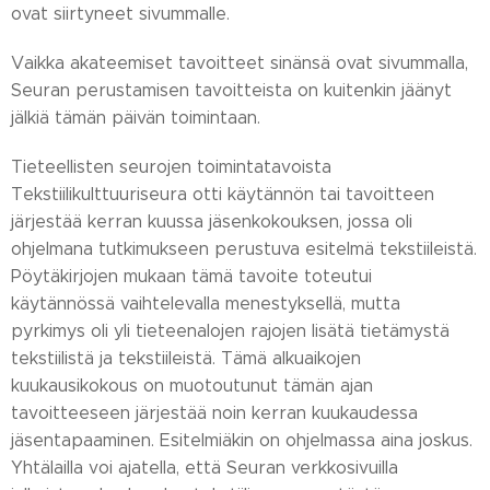
ovat siirtyneet sivummalle.
Vaikka akateemiset tavoitteet sinänsä ovat sivummalla,
Seuran perustamisen tavoitteista on kuitenkin jäänyt
jälkiä tämän päivän toimintaan.
Tieteellisten seurojen toimintatavoista
Tekstiilikulttuuriseura otti käytännön tai tavoitteen
järjestää kerran kuussa jäsenkokouksen, jossa oli
ohjelmana tutkimukseen perustuva esitelmä tekstiileistä.
Pöytäkirjojen mukaan tämä tavoite toteutui
käytännössä vaihtelevalla menestyksellä, mutta
pyrkimys oli yli tieteenalojen rajojen lisätä tietämystä
tekstiilistä ja tekstiileistä. Tämä alkuaikojen
kuukausikokous on muotoutunut tämän ajan
tavoitteeseen järjestää noin kerran kuukaudessa
jäsentapaaminen. Esitelmiäkin on ohjelmassa aina joskus.
Yhtälailla voi ajatella, että Seuran verkkosivuilla