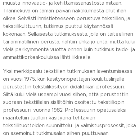
muusta innovaatio- ja kehittämissanastosta mitään.
Tilannekuva on tämän päivän näkökulmasta ollut ihan
oikea. Selvästi ihmistieteeseen perustuva tekstiilien, ja
tekstiilikulttuurin, tutkimus puuttui käytännössä
kokonaan. Sellaisesta tutkimuksesta, jolla on taiteellinen
tai ammatillinen perusta, nähtiin ehkä jo unta, mutta kului
vielä parikymmentä vuotta ennen kuin tutkimus taide- ja
ammattikorkeakouluissa lähti liikkeelle.
Yksi merkkipaalu tekstiilien tutkimuksen laventumisessa
on vuosi 1975, kun käsityönopettajan koulutuslinjalle
perustettiin tekstiilikäsityön didaktiikan professuuri.
Siitä kului vielä useampi vuosi siihen, että perustettiin
suoraan tekstiilialan sisältöihin osoitettu tekstiiliopin
professuuri, vuonna 1982. Professuurin opetusalaksi
määriteltiin tuolloin käsityönä tehtävien
tekstiilituotteiden suunnittelu- ja valmistusprosessit, joka
on asemoinut tutkimusalan siihen puuttuvaan