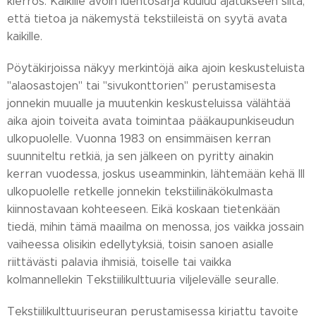
kierros. Kaikille avoin luentosarja kuuluu ajatukseen siitä,
että tietoa ja näkemystä tekstiileistä on syytä avata
kaikille.
Pöytäkirjoissa näkyy merkintöjä aika ajoin keskusteluista
"alaosastojen" tai "sivukonttorien" perustamisesta
jonnekin muualle ja muutenkin keskusteluissa välähtää
aika ajoin toiveita avata toimintaa pääkaupunkiseudun
ulkopuolelle. Vuonna 1983 on ensimmäisen kerran
suunniteltu retkiä, ja sen jälkeen on pyritty ainakin
kerran vuodessa, joskus useamminkin, lähtemään kehä III
ulkopuolelle retkelle jonnekin tekstiilinäkökulmasta
kiinnostavaan kohteeseen. Eikä koskaan tietenkään
tiedä, mihin tämä maailma on menossa, jos vaikka jossain
vaiheessa olisikin edellytyksiä, toisin sanoen asialle
riittävästi palavia ihmisiä, toiselle tai vaikka
kolmannellekin Tekstiilikulttuuria viljelevälle seuralle.
Tekstiilikulttuuriseuran perustamisessa kirjattu tavoite