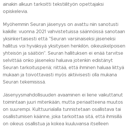
ainakin alkuun tarkoitti tekstiilityön opettajaksi
opiskelevia.
Myöhemmin Seuran jäsenyys on avattu niin sanotusti
kaikille: vuonna 2021 vahvistetuissa säännöissä sanotaan
yksinkertaisesti että "Seuran varsinaiseksi jäseneksi
hallitus voi hyväksyä yksityisen henkilön, oikeuskelpoisen
yhteisön ja säätiön". Seuran hallituksen ei enää tarvitse
selvittää onko jäseneksi haluava jotenkin edistänyt
Seuran tarkoitusperiä; riittää, että ihminen haluaa liittyä
mukaan ja toivottavasti myös aktiivisesti olla mukana
Seuran tekemisissä.
Jäsenyysmahdollisuuden avaaminen ei liene vaikuttanut
toimintaan juuri mitenkään, mutta periaatteena muutos
on suurempi. Kulttuurialalla tunnistetaan osallistava tai
osallistumisen käänne, joka tarkoittaa sitä, että ihmisillä
on oikeus osallistua ja kokea kuuluvansa itselleen