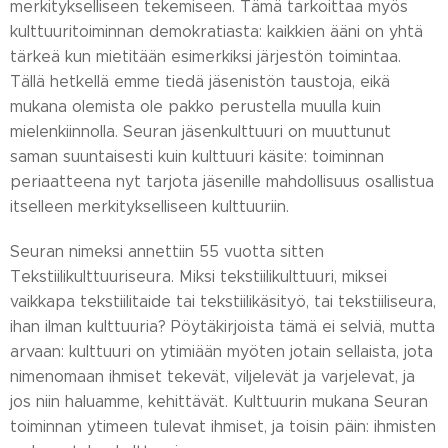
merkitykselliseen tekemiseen. Tämä tarkoittaa myös
kulttuuritoiminnan demokratiasta: kaikkien ääni on yhtä
tärkeä kun mietitään esimerkiksi järjestön toimintaa.
Tällä hetkellä emme tiedä jäsenistön taustoja, eikä
mukana olemista ole pakko perustella muulla kuin
mielenkiinnolla. Seuran jäsenkulttuuri on muuttunut
saman suuntaisesti kuin kulttuuri käsite: toiminnan
periaatteena nyt tarjota jäsenille mahdollisuus osallistua
itselleen merkitykselliseen kulttuuriin.
Seuran nimeksi annettiin 55 vuotta sitten
Tekstiilikulttuuriseura. Miksi tekstiilikulttuuri, miksei
vaikkapa tekstiilitaide tai tekstiilikäsityö, tai tekstiiliseura,
ihan ilman kulttuuria? Pöytäkirjoista tämä ei selviä, mutta
arvaan: kulttuuri on ytimiään myöten jotain sellaista, jota
nimenomaan ihmiset tekevät, viljelevät ja varjelevat, ja
jos niin haluamme, kehittävät. Kulttuurin mukana Seuran
toiminnan ytimeen tulevat ihmiset, ja toisin päin: ihmisten