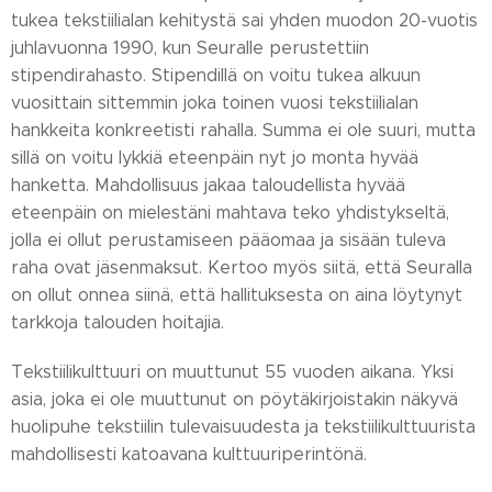
tukea tekstiilialan kehitystä sai yhden muodon 20-vuotis
juhlavuonna 1990, kun Seuralle perustettiin
stipendirahasto. Stipendillä on voitu tukea alkuun
vuosittain sittemmin joka toinen vuosi tekstiilialan
hankkeita konkreetisti rahalla. Summa ei ole suuri, mutta
sillä on voitu lykkiä eteenpäin nyt jo monta hyvää
hanketta. Mahdollisuus jakaa taloudellista hyvää
eteenpäin on mielestäni mahtava teko yhdistykseltä,
jolla ei ollut perustamiseen pääomaa ja sisään tuleva
raha ovat jäsenmaksut. Kertoo myös siitä, että Seuralla
on ollut onnea siinä, että hallituksesta on aina löytynyt
tarkkoja talouden hoitajia.
Tekstiilikulttuuri on muuttunut 55 vuoden aikana. Yksi
asia, joka ei ole muuttunut on pöytäkirjoistakin näkyvä
huolipuhe tekstiilin tulevaisuudesta ja tekstiilikulttuurista
mahdollisesti katoavana kulttuuriperintönä.