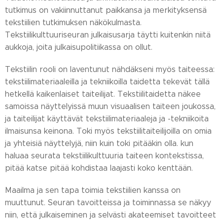
tutkimus on vakiinnuttanut paikkansa ja merkityksensä
tekstiilien tutkimuksen näkökulmasta.
Tekstiilikulttuuriseuran julkaisusarja täytti kuitenkin niitä
aukkoja, joita julkaisupolitiikassa on ollut.
Tekstiilin rooli on laventunut nähdäkseni myös taiteessa:
tekstiilimateriaaleilla ja tekniikoilla taidetta tekevät tällä
hetkellä kaikenlaiset taiteilijat. Tekstiilitaidetta näkee
samoissa näyttelyissä muun visuaalisen taiteen joukossa,
ja taiteilijat käyttävät tekstiilimateriaaleja ja -tekniikoita
ilmaisunsa keinona. Toki myös tekstiilitaiteilijoilla on omia
ja yhteisiä näyttelyjä, niin kuin toki pitääkin olla. kun
haluaa seurata tekstiilikulttuuria taiteen kontekstissa,
pitää katse pitää kohdistaa laajasti koko kenttään.
Maailma ja sen tapa toimia tekstiilien kanssa on
muuttunut. Seuran tavoitteissa ja toiminnassa se näkyy
niin, että julkaiseminen ja selvästi akateemiset tavoitteet