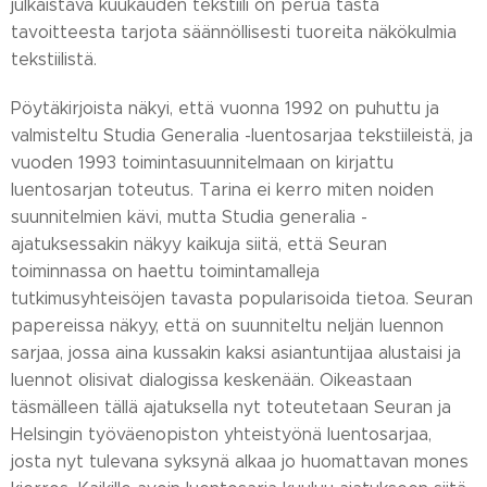
julkaistava kuukauden tekstiili on perua tästä
tavoitteesta tarjota säännöllisesti tuoreita näkökulmia
tekstiilistä.
Pöytäkirjoista näkyi, että vuonna 1992 on puhuttu ja
valmisteltu Studia Generalia -luentosarjaa tekstiileistä, ja
vuoden 1993 toimintasuunnitelmaan on kirjattu
luentosarjan toteutus. Tarina ei kerro miten noiden
suunnitelmien kävi, mutta Studia generalia -
ajatuksessakin näkyy kaikuja siitä, että Seuran
toiminnassa on haettu toimintamalleja
tutkimusyhteisöjen tavasta popularisoida tietoa. Seuran
papereissa näkyy, että on suunniteltu neljän luennon
sarjaa, jossa aina kussakin kaksi asiantuntijaa alustaisi ja
luennot olisivat dialogissa keskenään. Oikeastaan
täsmälleen tällä ajatuksella nyt toteutetaan Seuran ja
Helsingin työväenopiston yhteistyönä luentosarjaa,
josta nyt tulevana syksynä alkaa jo huomattavan mones