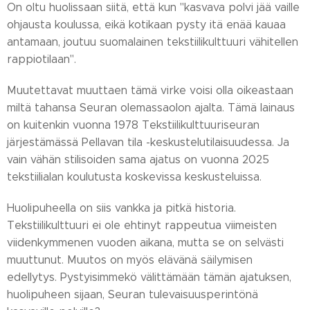
On oltu huolissaan siitä, että kun "kasvava polvi jää vaille
ohjausta koulussa, eikä kotikaan pysty itä enää kauaa
antamaan, joutuu suomalainen tekstiilikulttuuri vähitellen
rappiotilaan".
Muutettavat muuttaen tämä virke voisi olla oikeastaan
miltä tahansa Seuran olemassaolon ajalta. Tämä lainaus
on kuitenkin vuonna 1978 Tekstiilikulttuuriseuran
järjestämässä Pellavan tila -keskustelutilaisuudessa. Ja
vain vähän stilisoiden sama ajatus on vuonna 2025
tekstiilialan koulutusta koskevissa keskusteluissa.
Huolipuheella on siis vankka ja pitkä historia.
Tekstiilikulttuuri ei ole ehtinyt rappeutua viimeisten
viidenkymmenen vuoden aikana, mutta se on selvästi
muuttunut. Muutos on myös elävänä säilymisen
edellytys. Pystyisimmekö välittämään tämän ajatuksen,
huolipuheen sijaan, Seuran tulevaisuusperintönä