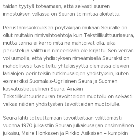
taidan tyytyä toteamaan, että selvästi suuren
innostuksen vallassa on Seuran toimintaa aloitettu.
Perustamiskokouksen pöytäkirjan mukaan Seuralle on
ollut muitakin nimivaihtoehtoja kuin Tekstiilikulttuuriseura,
mutta tarina ei kerro mitä ne mahtoivat olla, eikä
perusteluja valittuun nimeenkään ole kirjattu. Sen verran
voi uumoilla, että yhdistyksen nimeämisellä Seuraksi on
mahdollisesti tavoiteltu yhtäläisyyttä olemassa olevien
lähialojen perinteisiin tutkimusalojen yhdistyksiin, kuten
esimerkiksi Suomalais-Ugrilainen Seura ja Suomen
kasvatustieteellinen Seura. Ainakin
Tekstiilikulttuuriseuran tavoitteiden muotoilu on selvästi
velkaa näiden yhdistysten tavoitteiden muotoilulle.
Seura lähti toteuttamaan tavoitteitaan välittömästi:
vuonna 1970 julkaistiin Seuran julkaisusarjan ensimmäinen
julkaisu, Maire Honkasen ja Pirkko Asikaisen – kumpikin