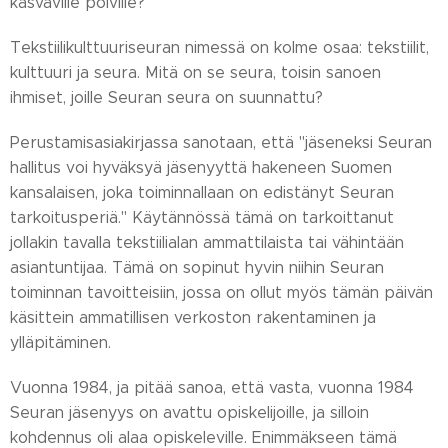
kasvaville polville?
Tekstiilikulttuuriseuran nimessä on kolme osaa: tekstiilit,
kulttuuri ja seura. Mitä on se seura, toisin sanoen
ihmiset, joille Seuran seura on suunnattu?
Perustamisasiakirjassa sanotaan, että "jäseneksi Seuran
hallitus voi hyväksyä jäsenyyttä hakeneen Suomen
kansalaisen, joka toiminnallaan on edistänyt Seuran
tarkoitusperiä." Käytännössä tämä on tarkoittanut
jollakin tavalla tekstiilialan ammattilaista tai vähintään
asiantuntijaa. Tämä on sopinut hyvin niihin Seuran
toiminnan tavoitteisiin, jossa on ollut myös tämän päivän
käsittein ammatillisen verkoston rakentaminen ja
ylläpitäminen.
Vuonna 1984, ja pitää sanoa, että vasta, vuonna 1984
Seuran jäsenyys on avattu opiskelijoille, ja silloin
kohdennus oli alaa opiskeleville. Enimmäkseen tämä