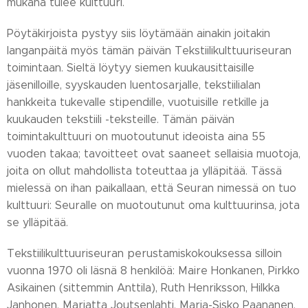
mukana tulee kulttuuri.
Pöytäkirjoista pystyy siis löytämään ainakin joitakin
langanpäitä myös tämän päivän Tekstiilikulttuuriseuran
toimintaan. Sieltä löytyy siemen kuukausittaisille
jäsenilloille, syyskauden luentosarjalle, tekstiilialan
hankkeita tukevalle stipendille, vuotuisille retkille ja
kuukauden tekstiili -teksteille. Tämän päivän
toimintakulttuuri on muotoutunut ideoista aina 55
vuoden takaa; tavoitteet ovat saaneet sellaisia muotoja,
joita on ollut mahdollista toteuttaa ja ylläpitää. Tässä
mielessä on ihan paikallaan, että Seuran nimessä on tuo
kulttuuri: Seuralle on muotoutunut oma kulttuurinsa, jota
se ylläpitää.
Tekstiilikulttuuriseuran perustamiskokouksessa silloin
vuonna 1970 oli läsnä 8 henkilöä: Maire Honkanen, Pirkko
Asikainen (sittemmin Anttila), Ruth Henriksson, Hilkka
Janhonen, Marjatta Joutsenlahti, Marja-Sisko Paananen,