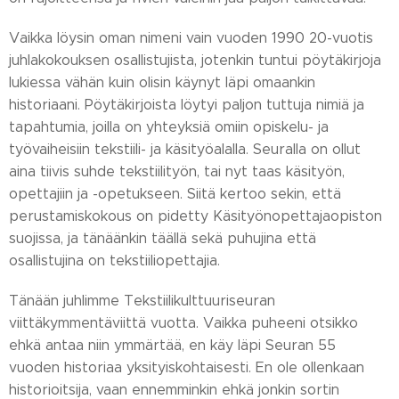
Vaikka löysin oman nimeni vain vuoden 1990 20-vuotis
juhlakokouksen osallistujista, jotenkin tuntui pöytäkirjoja
lukiessa vähän kuin olisin käynyt läpi omaankin
historiaani. Pöytäkirjoista löytyi paljon tuttuja nimiä ja
tapahtumia, joilla on yhteyksiä omiin opiskelu- ja
työvaiheisiin tekstiili- ja käsityöalalla. Seuralla on ollut
aina tiivis suhde tekstiilityön, tai nyt taas käsityön,
opettajiin ja -opetukseen. Siitä kertoo sekin, että
perustamiskokous on pidetty Käsityönopettajaopiston
suojissa, ja tänäänkin täällä sekä puhujina että
osallistujina on tekstiiliopettajia.
Tänään juhlimme Tekstiilikulttuuriseuran
viittäkymmentäviittä vuotta. Vaikka puheeni otsikko
ehkä antaa niin ymmärtää, en käy läpi Seuran 55
vuoden historiaa yksityiskohtaisesti. En ole ollenkaan
historioitsija, vaan ennemminkin ehkä jonkin sortin