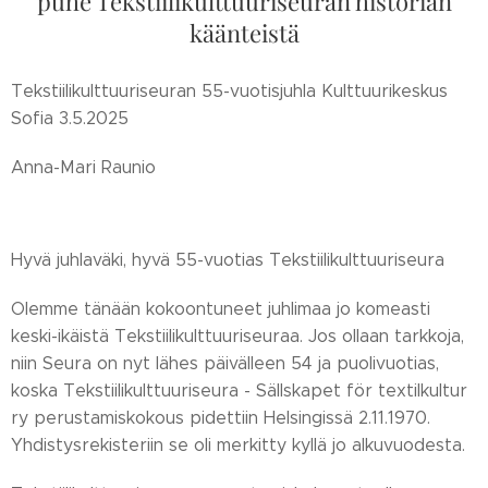
puhe Tekstiilikulttuuriseuran historian
käänteistä
Tekstiilikulttuuriseuran 55-vuotisjuhla Kulttuurikeskus
Sofia 3.5.2025
Anna-Mari Raunio
Hyvä juhlaväki, hyvä 55-vuotias Tekstiilikulttuuriseura
Olemme tänään kokoontuneet juhlimaa jo komeasti
keski-ikäistä Tekstiilikulttuuriseuraa. Jos ollaan tarkkoja,
niin Seura on nyt lähes päivälleen 54 ja puolivuotias,
koska Tekstiilikulttuuriseura - Sällskapet för textilkultur
ry perustamiskokous pidettiin Helsingissä 2.11.1970.
Yhdistysrekisteriin se oli merkitty kyllä jo alkuvuodesta.