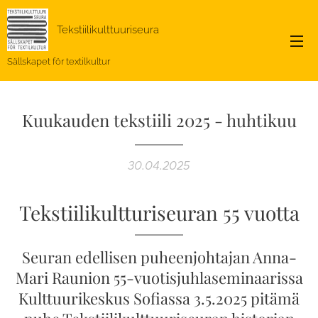
Tekstiilikulttuuriseura
Sällskapet för textilkultur
Kuukauden tekstiili 2025 - huhtikuu
30.04.2025
Tekstiilikultturiseuran 55 vuotta
Seuran edellisen puheenjohtajan Anna-
Mari Raunion 55-vuotisjuhlaseminaarissa
Kulttuurikeskus Sofiassa 3.5.2025 pitämä