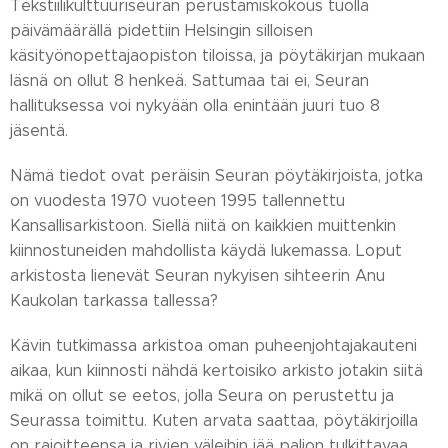
Tekstiilikulttuuriseuran perustamiskokous tuolla
päivämäärällä pidettiin Helsingin silloisen
käsityönopettajaopiston tiloissa, ja pöytäkirjan mukaan
läsnä on ollut 8 henkeä. Sattumaa tai ei, Seuran
hallituksessa voi nykyään olla enintään juuri tuo 8
jäsentä.
Nämä tiedot ovat peräisin Seuran pöytäkirjoista, jotka
on vuodesta 1970 vuoteen 1995 tallennettu
Kansallisarkistoon. Siellä niitä on kaikkien muittenkin
kiinnostuneiden mahdollista käydä lukemassa. Loput
arkistosta lienevät Seuran nykyisen sihteerin Anu
Kaukolan tarkassa tallessa?
Kävin tutkimassa arkistoa oman puheenjohtajakauteni
aikaa, kun kiinnosti nähdä kertoisiko arkisto jotakin siitä
mikä on ollut se eetos, jolla Seura on perustettu ja
Seurassa toimittu. Kuten arvata saattaa, pöytäkirjoilla
on rajoitteensa ja rivien väleihin jää paljon tulkittavaa.