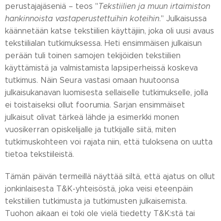
perustajajäseniä – teos "
Tekstiilien ja muun irtaimiston
hankinnoista vastaperustettuihin koteihin
." Julkaisussa
käännetään katse tekstiilien käyttäjiin, joka oli uusi avaus
tekstiilialan tutkimuksessa. Heti ensimmäisen julkaisun
perään tuli toinen samojen tekijöiden tekstiilien
käyttämistä ja valmistamista lapsiperheissä koskeva
tutkimus. Näin Seura vastasi omaan huutoonsa
julkaisukanavan luomisesta sellaiselle tutkimukselle, jolla
ei toistaiseksi ollut foorumia. Sarjan ensimmäiset
julkaisut olivat tärkeä lähde ja esimerkki monen
vuosikerran opiskelijalle ja tutkijalle siitä, miten
tutkimuskohteen voi rajata niin, että tuloksena on uutta
tietoa tekstiileistä.
Tämän päivän termeillä näyttää siltä, että ajatus on ollut
jonkinlaisesta T&K-yhteisöstä, joka veisi eteenpäin
tekstiilien tutkimusta ja tutkimusten julkaisemista.
Tuohon aikaan ei toki ole vielä tiedetty T&K:stä tai