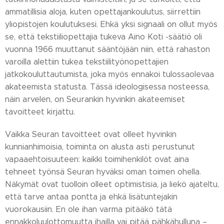
ammatillisia aloja, kuten opettajankoulutus, siirrettiin
yliopistojen koulutuksesi. Ehkä yksi signaali on ollut myös
se, että tekstiiliopettajia tukeva Aino Koti -säätiö oli
vuonna 1966 muuttanut sääntöjään niin, että rahaston
varoilla alettiin tukea tekstiilityönopettajien
jatkokouluttautumista, joka myös ennakoi tulossaolevaa
akateemista statusta. Tässä ideologisessa nosteessa,
näin arvelen, on Seurankin hyvinkin akateemiset
tavoitteet kirjattu.
Vaikka Seuran tavoitteet ovat olleet hyvinkin
kunnianhimoisia, toiminta on alusta asti perustunut
vapaaehtoisuuteen: kaikki toimihenkilöt ovat aina
tehneet työnsä Seuran hyväksi oman toimen ohella.
Näkymät ovat tuolloin olleet optimistisia, ja liekö ajateltu,
että tarve antaa pontta ja ehkä lisätuntejakin
vuorokausiin. En ole ihan varma pitääkö tätä
ennakkoluulottomuutta ihailla vai pitää pähkähulluna –