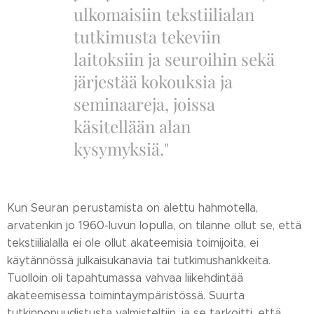
ulkomaisiin tekstiilialan
tutkimusta tekeviin
laitoksiin ja seuroihin sekä
järjestää kokouksia ja
seminaareja, joissa
käsitellään alan
kysymyksiä."
Kun Seuran perustamista on alettu hahmotella,
arvatenkin jo 1960-luvun lopulla, on tilanne ollut se, että
tekstiilialalla ei ole ollut akateemisia toimijoita, ei
käytännössä julkaisukanavia tai tutkimushankkeita.
Tuolloin oli tapahtumassa vahvaa liikehdintää
akateemisessa toimintaympäristössä. Suurta
tutkinnonuudistusta valmisteltiin, ja se tarkoitti, että