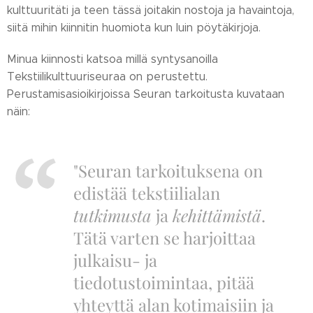
kulttuuritäti ja teen tässä joitakin nostoja ja havaintoja,
siitä mihin kiinnitin huomiota kun luin pöytäkirjoja.
Minua kiinnosti katsoa millä syntysanoilla
Tekstiilikulttuuriseuraa on perustettu.
Perustamisasioikirjoissa Seuran tarkoitusta kuvataan
näin:
"Seuran tarkoituksena on
edistää tekstiilialan
tutkimusta
ja
kehittämistä
.
Tätä varten se harjoittaa
julkaisu- ja
tiedotustoimintaa, pitää
yhteyttä alan kotimaisiin ja