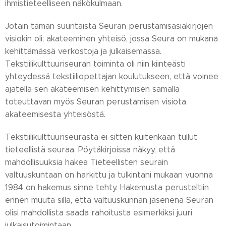
ihmistieteelliseen näkökulmaan.
Jotain tämän suuntaista Seuran perustamisasiakirjojen
visiokin oli; akateeminen yhteisö, jossa Seura on mukana
kehittämässä verkostoja ja julkaisemassa.
Tekstiilikulttuuriseuran toiminta oli niin kiinteästi
yhteydessä tekstiiliopettajan koulutukseen, että voinee
ajatella sen akateemisen kehittymisen samalla
toteuttavan myös Seuran perustamisen visiota
akateemisesta yhteisöstä.
Tekstiilikulttuuriseurasta ei sitten kuitenkaan tullut
tieteellistä seuraa. Pöytäkirjoissa näkyy, että
mahdollisuuksia hakea Tieteellisten seurain
valtuuskuntaan on harkittu ja tulkintani mukaan vuonna
1984 on hakemus sinne tehty. Hakemusta perusteltiin
ennen muuta sillä, että valtuuskunnan jäsenenä Seuran
olisi mahdollista saada rahoitusta esimerkiksi juuri
julkaisutoimintaan.