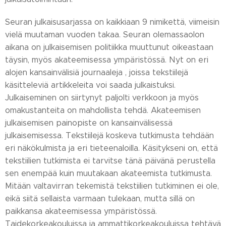
Seuran julkaisusarjassa on kaikkiaan 9 nimikettä, viimeisin
vielä muutaman vuoden takaa. Seuran olemassaolon
aikana on julkaisemisen politiikka muuttunut oikeastaan
täysin, myös akateemisessa ympäristössä. Nyt on eri
alojen kansainvälisiä journaaleja , joissa tekstiilejä
käsitteleviä artikkeleita voi saada julkaistuksi.
Julkaiseminen on siirtynyt paljolti verkkoon ja myös
omakustanteita on mahdollista tehdä. Akateemisen
julkaisemisen painopiste on kansainvälisessä
julkaisemisessa. Tekstiilejä koskeva tutkimusta tehdään
eri näkökulmista ja eri tieteenaloilla. Käsitykseni on, että
tekstiilien tutkimista ei tarvitse tänä päivänä perustella
sen enempää kuin muutakaan akateemista tutkimusta.
Mitään valtavirran tekemistä tekstiilien tutkiminen ei ole,
eikä siitä sellaista varmaan tulekaan, mutta sillä on
paikkansa akateemisessa ympäristössä.
Taidekorkeakouluissa ja ammattikorkeakouluissa tehtävä