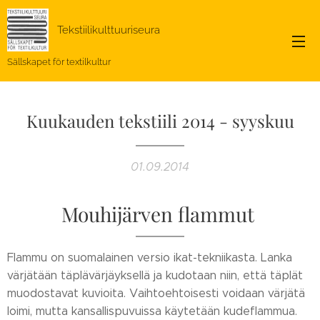
Tekstiilikulttuuriseura
Sällskapet för textilkultur
Kuukauden tekstiili 2014 - syyskuu
01.09.2014
Mouhijärven flammut
Flammu on suomalainen versio ikat-tekniikasta. Lanka
värjätään täplävärjäyksellä ja kudotaan niin, että täplät
muodostavat kuvioita. Vaihtoehtoisesti voidaan värjätä
loimi, mutta kansallispuvuissa käytetään kudeflammua.