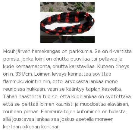
Mouhijärven hamekangas on parkkumia. Se on 4-vartista
pomsia, jonka loimi on ohutta puuvillaa tai pellavaa ja
kude kertaamatonta, ohutta karstavillaa. Kuteen tiheys
on n. 33 l/cm. Loimen leveys kannattaa sovittaa
flammukuviointiin niin, ettei arvokasta lankaa mene
reunoissa hukkaan, vaan se kääntyy täplän keskeltä.
Tähän haastetta tuo se, että kudelankaa on syötettävä,
että se peittää loimen kauniisti ja muodostaa eläväisen,
rouhean pinnan. Flammuraitojen kutominen on hidasta,
sillä joustavaa lankaa saa joskus asetella moneen
kertaan oikeaan kohtaan.