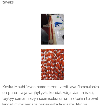
tavaksi.
Koska Mouhijärven hameeseen tarvittava flammulanka
on punaista ja värjäytyvät kohdat värjätään sinisiksi,
täytyy saman sävyn saamiseksi sinisiin raitoihin tulevat
langat myös värjätä punaisesta langasta. Niinpä