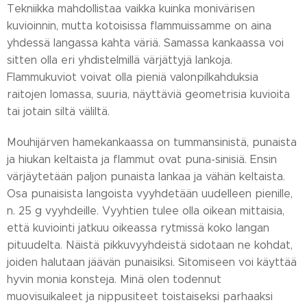
Tekniikka mahdollistaa vaikka kuinka monivärisen
kuvioinnin, mutta kotoisissa flammuissamme on aina
yhdessä langassa kahta väriä. Samassa kankaassa voi
sitten olla eri yhdistelmillä värjättyjä lankoja.
Flammukuviot voivat olla pieniä valonpilkahduksia
raitojen lomassa, suuria, näyttäviä geometrisia kuvioita
tai jotain siltä väliltä.
Mouhijärven hamekankaassa on tummansinistä, punaista
ja hiukan keltaista ja flammut ovat puna-sinisiä. Ensin
värjäytetään paljon punaista lankaa ja vähän keltaista.
Osa punaisista langoista vyyhdetään uudelleen pienille,
n. 25 g vyyhdeille. Vyyhtien tulee olla oikean mittaisia,
että kuviointi jatkuu oikeassa rytmissä koko langan
pituudelta. Näistä pikkuvyyhdeistä sidotaan ne kohdat,
joiden halutaan jäävän punaisiksi. Sitomiseen voi käyttää
hyvin monia konsteja. Minä olen todennut
muovisuikaleet ja nippusiteet toistaiseksi parhaaksi