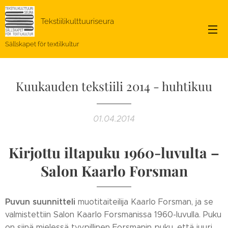
Tekstiilikulttuuriseura
Sällskapet för textilkultur
Kuukauden tekstiili 2014 - huhtikuu
01.04.2014
Kirjottu iltapuku 1960-luvulta –
Salon Kaarlo Forsman
Puvun suunnitteli
muotitaiteilija Kaarlo Forsman, ja se
valmistettiin Salon Kaarlo Forsmanissa 1960-luvulla. Puku
on siinä mielessä tyypillinen Forsmanin puku, että juuri