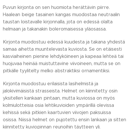
Puvun kirjonta on sen huomiota herättävin piirre.
Haalean beige tasainen kangas muodostaa neutraalin
taustan loistavalle kirjonnalla, jota on edessä olalta
helmaan ja takanakin boleromaisessa yläosassa.
Kirjonta muodostuu edessä kuudesta ja takana yhdestä
samaa aihetta muuntelevasta kuviosta. Se on etäisesti
kasviaiheinen pienine lehdyköineen ja kapeaa lehteä tai
huojuvaa heinää muistuttavine viivoineen, mutta se on
pitkälle tyylitelty melko abstraktiksi ornamentiksi.
Kirjonta muodostuu erilaisista lasihelmistä ja
jalokivimäisistä strasseista. Helmet on kiinnitetty osin
yksitellen kankaan pintaan, mutta kuviossa on myös
kolmiulotteisia osia lehtikuvioiden ympärillä olevissa
kehissä sekä pitkien kaartuvien viivojen paksuissa
osissa. Niissä helmet on pujotettu ensin lankaan ja sitten
kiinnitetty kuviopinnan reunoihin täytteen yli.