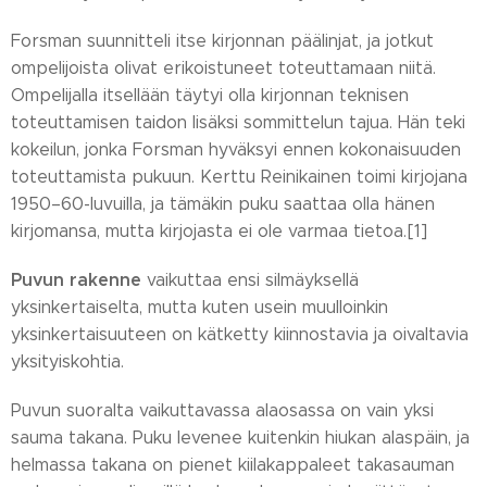
Forsman suunnitteli itse kirjonnan päälinjat, ja jotkut
ompelijoista olivat erikoistuneet toteuttamaan niitä.
Ompelijalla itsellään täytyi olla kirjonnan teknisen
toteuttamisen taidon lisäksi sommittelun tajua. Hän teki
kokeilun, jonka Forsman hyväksyi ennen kokonaisuuden
toteuttamista pukuun. Kerttu Reinikainen toimi kirjojana
1950–60-luvuilla, ja tämäkin puku saattaa olla hänen
kirjomansa, mutta kirjojasta ei ole varmaa tietoa.[1]
Puvun rakenne
vaikuttaa ensi silmäyksellä
yksinkertaiselta, mutta kuten usein muulloinkin
yksinkertaisuuteen on kätketty kiinnostavia ja oivaltavia
yksityiskohtia.
Puvun suoralta vaikuttavassa alaosassa on vain yksi
sauma takana. Puku levenee kuitenkin hiukan alaspäin, ja
helmassa takana on pienet kiilakappaleet takasauman