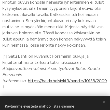
kirjotun puvun kohdalla helmasta lyhentäminen ei tullut
kysymykseen, sillä tämän tyyppinen kirjontakuvio olisi
katkennut ikävällä tavalla. Ratkaisuksi tuli helmaosan
nostaminen. Sen ylin kirjontakuvio ei näy kokonaan,
mutta se ei myöskään mene rikki. Kirjonta näyttää vain
jatkuvan boleron alle. Tässä kohdassa käsivarsikin on
tullut apuun ja hämännyt tuon kohdan näkyvyyttä toisin
kuin helmassa, jossa kirjonta näkyy kokonaan.
[1] Satu Lahti on kuvannut Forsmanin pukuja ja
kirjoittanut niistä tarkasti tutkimuksessaan
Ateljeevaatteen valmistuksen työtavat Salon Kaarlo
Forsmanin
tuotannossa.
https://helda.helsinki.fi/handle/10138/2009
1
Kuvat: Ritva Koskennurmi-Sivonen
Käytämme evästeitä mahdollistaaksemme