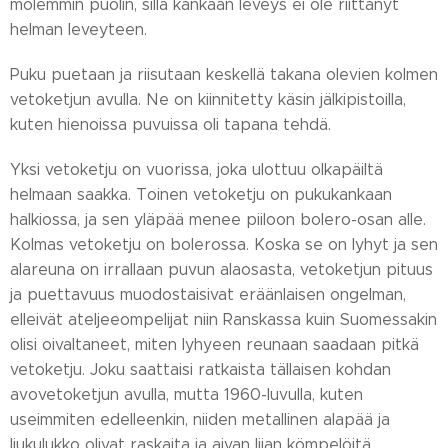
molemmin puolin, sillä kankaan leveys ei ole riittänyt
helman leveyteen.
Puku puetaan ja riisutaan keskellä takana olevien kolmen
vetoketjun avulla. Ne on kiinnitetty käsin jälkipistoilla,
kuten hienoissa puvuissa oli tapana tehdä.
Yksi vetoketju on vuorissa, joka ulottuu olkapäiltä
helmaan saakka. Toinen vetoketju on pukukankaan
halkiossa, ja sen yläpää menee piiloon bolero-osan alle.
Kolmas vetoketju on bolerossa. Koska se on lyhyt ja sen
alareuna on irrallaan puvun alaosasta, vetoketjun pituus
ja puettavuus muodostaisivat eräänlaisen ongelman,
elleivät ateljeeompelijat niin Ranskassa kuin Suomessakin
olisi oivaltaneet, miten lyhyeen reunaan saadaan pitkä
vetoketju. Joku saattaisi ratkaista tällaisen kohdan
avovetoketjun avulla, mutta 1960-luvulla, kuten
useimmiten edelleenkin, niiden metallinen alapää ja
liukulukko olivat raskaita ja aivan liian kömpelöitä