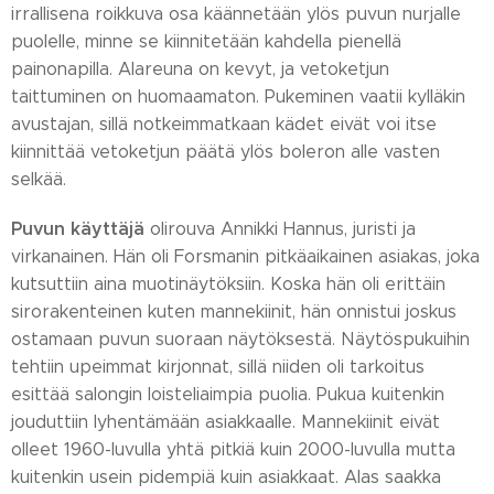
irrallisena roikkuva osa käännetään ylös puvun nurjalle
puolelle, minne se kiinnitetään kahdella pienellä
painonapilla. Alareuna on kevyt, ja vetoketjun
taittuminen on huomaamaton. Pukeminen vaatii kylläkin
avustajan, sillä notkeimmatkaan kädet eivät voi itse
kiinnittää vetoketjun päätä ylös boleron alle vasten
selkää.
Puvun käyttäjä
olirouva Annikki Hannus, juristi ja
virkanainen. Hän oli Forsmanin pitkäaikainen asiakas, joka
kutsuttiin aina muotinäytöksiin. Koska hän oli erittäin
sirorakenteinen kuten mannekiinit, hän onnistui joskus
ostamaan puvun suoraan näytöksestä. Näytöspukuihin
tehtiin upeimmat kirjonnat, sillä niiden oli tarkoitus
esittää salongin loisteliaimpia puolia. Pukua kuitenkin
jouduttiin lyhentämään asiakkaalle. Mannekiinit eivät
olleet 1960-luvulla yhtä pitkiä kuin 2000-luvulla mutta
kuitenkin usein pidempiä kuin asiakkaat. Alas saakka