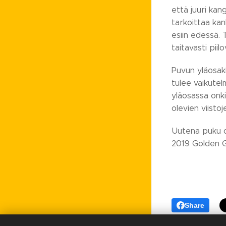
että juuri kan
tarkoittaa kan
esiin edessä. 
taitavasti piil
Puvun yläosak
tulee vaikutel
yläosassa onki
olevien viistoje
Uutena puku o
2019 Golden G
Share