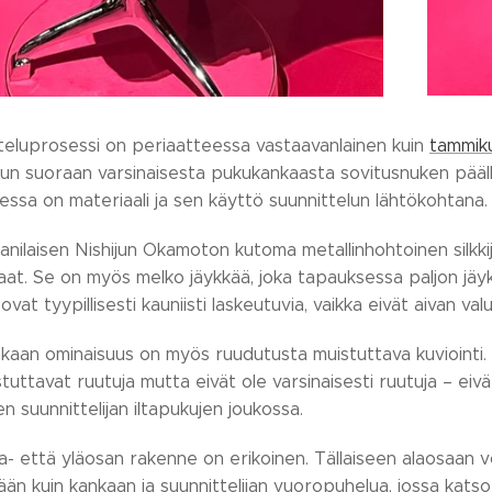
teluprosessi on periaatteessa vastaavanlainen kuin
tammik
un suoraan varsinaisesta pukukankaasta sovitusnuken päälle, 
ssa on materiaali ja sen käyttö suunnittelun lähtökohtana.
nilaisen Nishijun Okamoton kutoma metallinhohtoinen silkkij
aat. Se on myös melko jäykkää, joka tapauksessa paljon jä
ovat tyypillisesti kauniisti laskeutuvia, vaikka eivät aivan va
kaan ominaisuus on myös ruudutusta muistuttava kuviointi
stuttavat ruutuja mutta eivät ole varsinaisesti ruutuja – ei
en suunnittelijan iltapukujen joukossa.
- että yläosan rakenne on erikoinen. Tällaiseen alaosaan v
ään kuin kankaan ja suunnittelijan vuoropuhelua, jossa kats