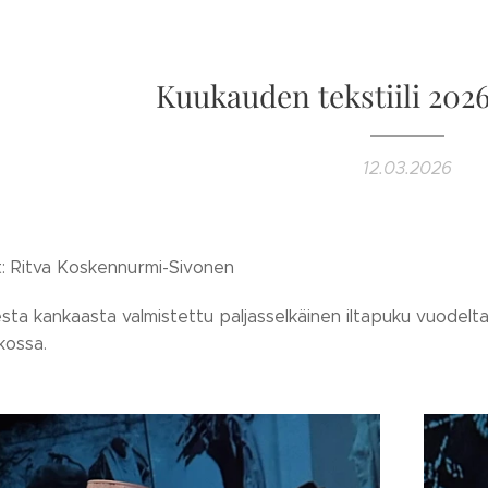
Kuukauden tekstiili 202
12.03.2026
t: Ritva Koskennurmi-Sivonen
esta kankaasta valmistettu paljasselkäinen iltapuku vuode
kossa.