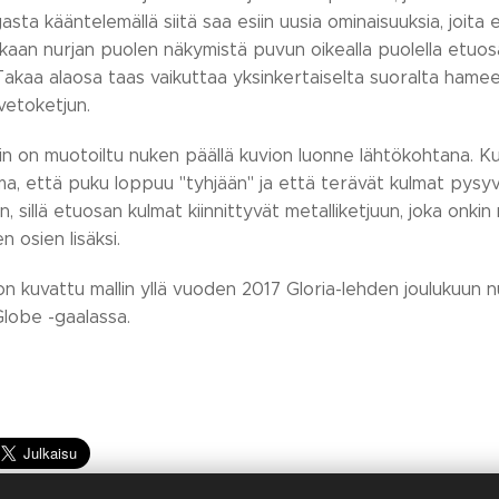
gasta kääntelemällä siitä saa esiin uusia ominaisuuksia, joita 
kaan nurjan puolen näkymistä puvun oikealla puolella etuos
Takaa alaosa taas vaikuttaa yksinkertaiselta suoralta hameel
ovetoketjun.
in on muotoiltu nuken päällä kuvion luonne lähtökohtana. K
ma, että puku loppuu "tyhjään" ja että terävät kulmat pysyvä
n, sillä etuosan kulmat kiinnittyvät metalliketjuun, joka onk
n osien lisäksi.
n kuvattu mallin yllä vuoden 2017 Gloria-lehden joulukuun
lobe -gaalassa.