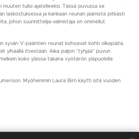
ei muuten tulisi ajatelleeksi. Tässä puvussa se
an laskostuksessa ja kankaan reunan jäämistä pitkästi
ta, johon suunnittelija-valmistaja on ommellut
un syvän V-pääntien reunat kohoavat kohti olkapäitä,
t ylhäällä itsestään. Aika paljon "tyhjää" puvun
in melkein koko yläosa takana vyötärön yläpuolella
 numeroon. Myöhemmin Laura Birn käytti sitä vuoden