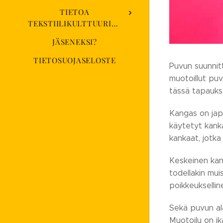
TIETOA
TEKSTIILIKULTTUURISEURASTA
JÄSENEKSI?
TIETOSUOJASELOSTE
Puvun suunnit
muotoillut puv
tässä tapaukse
Kangas on japa
käytetyt kank
kankaat, jotka 
Keskeinen kan
todellakin mui
poikkeuksellin
Sekä puvun ala
Muotoilu on ik