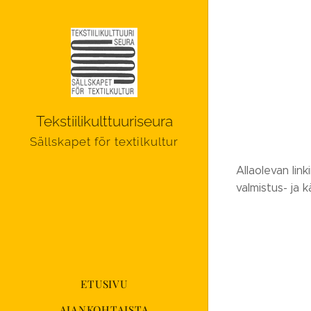
Tekstiilikulttuuriseura
Sällskapet för textilkultur
Allaolevan lin
valmistus- ja k
ETUSIVU
AJANKOHTAISTA