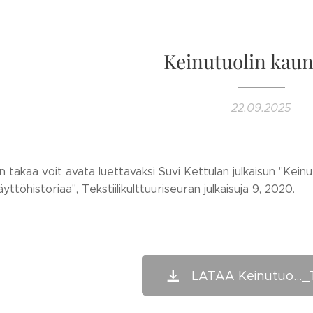
Keinutuolin kaun
22.09.2025
kin takaa voit avata luettavaksi Suvi Kettulan julkaisun "Kei
äyttöhistoriaa", Tekstiilikulttuuriseuran julkaisuja 9, 2020.
LATAA Keinutuo..._