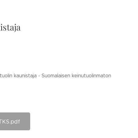
istaja
nutuolin kaunistaja - Suomalaisen keinutuolinmaton
TKS.pdf