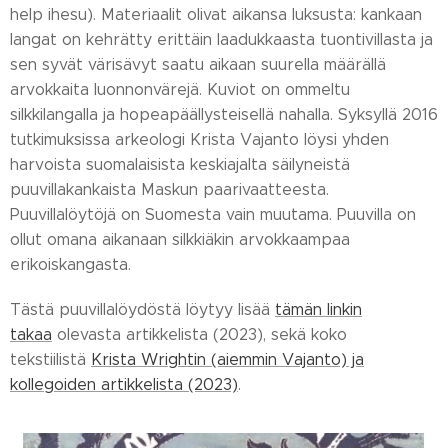
help ihesu). Materiaalit olivat aikansa luksusta: kankaan
langat on kehrätty erittäin laadukkaasta tuontivillasta ja
sen syvät värisävyt saatu aikaan suurella määrällä
arvokkaita luonnonvärejä. Kuviot on ommeltu
silkkilangalla ja hopeapäällysteisellä nahalla. Syksyllä 2016
tutkimuksissa arkeologi Krista Vajanto löysi yhden
harvoista suomalaisista keskiajalta säilyneistä
puuvillakankaista Maskun paarivaatteesta.
Puuvillalöytöjä on Suomesta vain muutama. Puuvilla on
ollut omana aikanaan silkkiäkin arvokkaampaa
erikoiskangasta.
Tästä puuvillalöydöstä löytyy lisää
tämän linkin
takaa
olevasta artikkelista (2023), sekä koko
tekstiilistä
Krista Wrightin (aiemmin Vajanto) ja
kollegoiden artikkelista (2023)
.