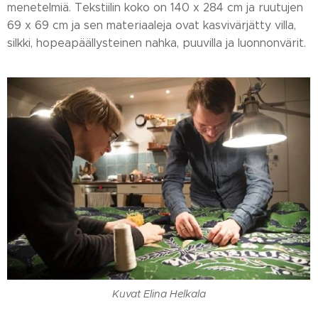
menetelmiä. Tekstiilin koko on 140 x 284 cm ja ruutujen
69 x 69 cm ja sen materiaaleja ovat kasvivärjätty villa,
silkki, hopeapäällysteinen nahka, puuvilla ja luonnonvärit.
Kuvat Elina Helkala