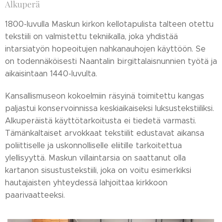
Alkuperä
1800-luvulla Maskun kirkon kellotapulista talteen otettu
tekstiili on valmistettu tekniikalla, joka yhdistää
intarsiatyön hopeoitujen nahkanauhojen käyttöön. Se
on todennäköisesti Naantalin birgittalaisnunnien työtä ja
aikaisintaan 1440-luvulta.
Kansallismuseon kokoelmiin räsyinä toimitettu kangas
paljastui konservoinnissa keskiaikaiseksi luksustekstiiliksi.
Alkuperäistä käyttötarkoitusta ei tiedetä varmasti.
Tämänkaltaiset arvokkaat tekstiilit edustavat aikansa
poliittiselle ja uskonnolliselle eliitille tarkoitettua
ylellisyyttä. Maskun villaintarsia on saattanut olla
kartanon sisustustekstiili, joka on voitu esimerkiksi
hautajaisten yhteydessä lahjoittaa kirkkoon
paarivaatteeksi.