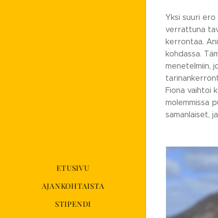
Yksi suuri ero
verrattuna tav
kerrontaa. An
kohdassa. Täm
menetelmiin, j
tarinankerron
Fiona vaihtoi
molemmissa puv
samanlaiset, ja
ETUSIVU
AJANKOHTAISTA
STIPENDI