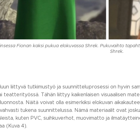
Prinsessa Fionan kaksi pukua elokuvassa Shrek. Pukuvaihto tapa
Shrek.
luun liittyvä tutkimustyö ja suunnitteluprosessi on hyvin s
ai teatterityössä. Tähän liittyy kaikenlaisen visuaalisen mat
uluonnosta. Näitä voivat olla esimerkiksi elokuvan aikakautee
vahvasti tukena suunnittelussa. Nämä materiaalit ovat josku
eista, kuten PVC, suihkuverhot, muovimatto ja ilmatäyttein
a (Kuva 4).