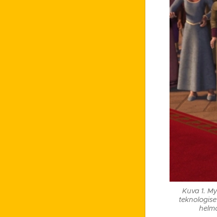
Kuva 1. My
teknologise
helmo