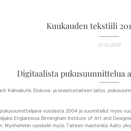
Kuukauden tekstiili 20
01.10.2019
Digitaalista pukusuunnittelua 
arit Kalmakurki,
Elokuva- ja lavastustaiteen laitos, pukusuunn
pukusuunnittelijana vuodesta 2004 ja suunnitellut myös vuod
lijaksi Englannissa Birmingham Institute of Art and Designi
in. Myöhemmin opiskelin myös Taiteen maisteriksi Aalto yli