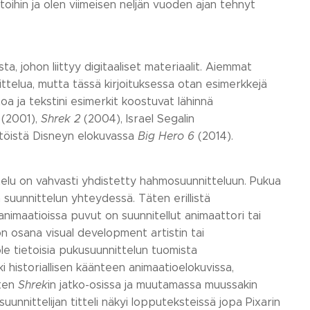
ihin ja olen viimeisen neljän vuoden ajan tehnyt
, johon liittyy digitaaliset materiaalit. Aiemmat
ittelua, mutta tässä kirjoituksessa otan esimerkkejä
a ja tekstini esimerkit koostuvat lähinnä
(2001),
Shrek 2
(2004), Israel Segalin
töistä Disneyn elokuvassa
Big Hero 6
(2014).
ittelu on vahvasti yhdistetty hahmosuunnitteluun. Pukua
 suunnittelun yhteydessä. Täten erillistä
sanimaatioissa puvut on suunnitellut animaattori tai
n osana visual development artistin tai
le tietoisia pukusuunnittelun tuomista
ki historiallisen käänteen animaatioelokuvissa,
äten
Shrek
in jatko-osissa ja muutamassa muussakin
unnittelijan titteli näkyi lopputeksteissä jopa Pixarin