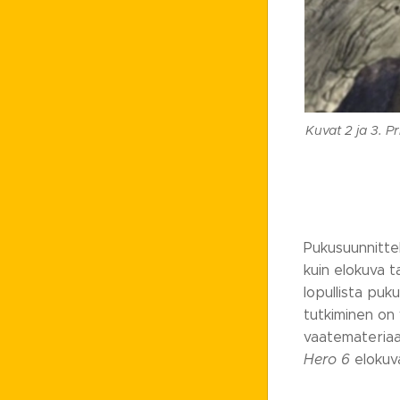
Kuvat 2 ja 3. 
Pukusuunnitte
kuin elokuva t
lopullista puk
tutkiminen on 
vaatemateriaal
Hero 6
elokuva