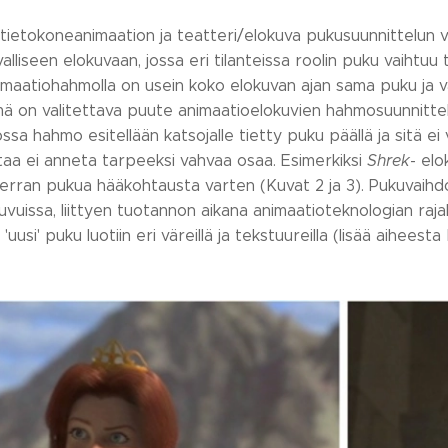
 tietokoneanimaation ja teatteri/elokuva pukusuunnittelun 
alliseen elokuvaan, jossa eri tilanteissa roolin puku vaihtu
imaatiohahmolla on usein koko elokuvan ajan sama puku ja
ä on valitettava puute animaatioelokuvien hahmosuunnittelu
ossa hahmo esitellään katsojalle tietty puku päällä ja sitä e
taa ei anneta tarpeeksi vahvaa osaa. Esimerkiksi
Shrek
- el
 kerran pukua hääkohtausta varten (Kuvat 2 ja 3). Pukuvaih
uissa, liittyen tuotannon aikana animaatioteknologian rajall
 'uusi' puku luotiin eri väreillä ja tekstuureilla (lisää aiheest