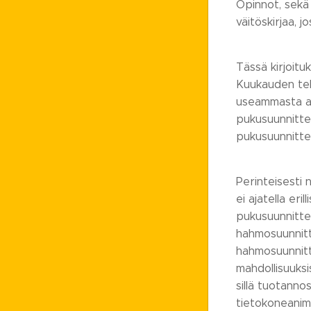
Opinnot, sekä 
väitöskirjaa, 
Tässä kirjoitu
Kuukauden teks
useammasta ani
pukusuunnitte
pukusuunnitte
Perinteisesti 
ei ajatella er
pukusuunnittel
hahmosuunnitte
hahmosuunnitte
mahdollisuuks
sillä tuotanno
tietokoneanima