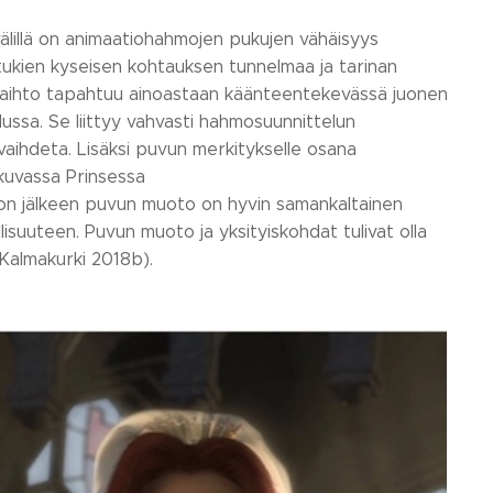
välillä on animaatiohahmojen pukujen vähäisyys
u tukien kyseisen kohtauksen tunnelmaa ja tarinan
 vaihto tapahtuu ainoastaan käänteentekevässä juonen
ssa. Se liittyy vahvasti hahmosuunnittelun
i vaihdeta. Lisäksi puvun merkitykselle osana
okuvassa Prinsessa
don jälkeen puvun muoto on hyvin samankaltainen
isuuteen. Puvun muoto ja yksityiskohdat tulivat olla
a Kalmakurki 2018b).