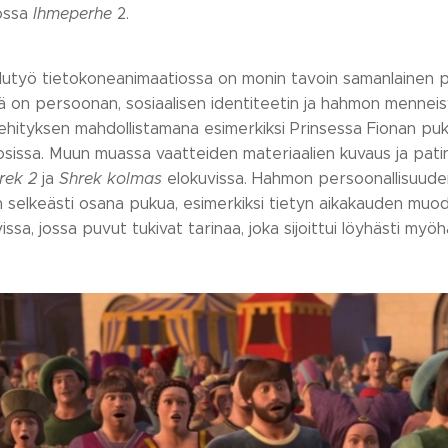
ossa
Ihmeperhe
2.
lutyö tietokoneanimaatiossa on monin tavoin samanlainen pr
ä on persoonan, sosiaalisen identiteetin ja hahmon menneis
hityksen mahdollistamana esimerkiksi Prinsessa Fionan puku 
-osissa. Muun muassa vaatteiden materiaalien kuvaus ja patin
rek 2
ja
Shrek kolmas
elokuvissa. Hahmon persoonallisuuden
selkeästi osana pukua, esimerkiksi tietyn aikakauden muodin
issa, jossa puvut tukivat tarinaa, joka sijoittui löyhästi myöh