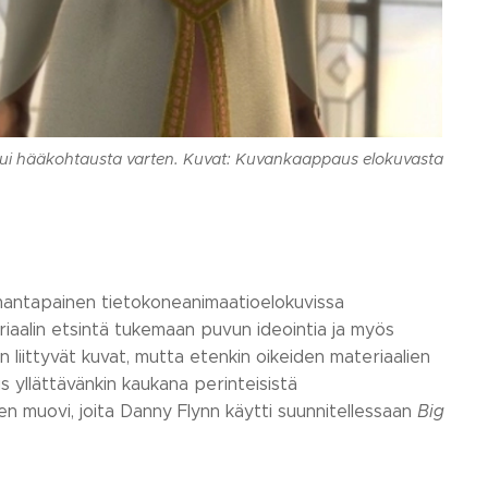
htui hääkohtausta varten. Kuvat: Kuvankaappaus elokuvasta
amantapainen tietokoneanimaatioelokuvissa
eriaalin etsintä tukemaan puvun ideointia ja myös
n liittyvät kuvat, mutta etenkin oikeiden materiaalien
s yllättävänkin kaukana perinteisistä
en muovi, joita Danny Flynn käytti suunnitellessaan
Big