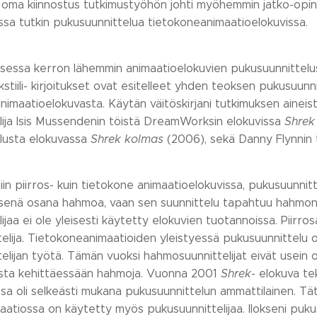
oma kiinnostus tutkimustyöhön johti myöhemmin jatko-opinto
jossa tutkin pukusuunnittelua tietokoneanimaatioelokuvissa.
ksessa kerron lähemmin animaatioelokuvien pukusuunnittelusta
tiili- kirjoitukset ovat esitelleet yhden teoksen pukusuunn
maatioelokuvasta. Käytän väitöskirjani tutkimuksen aineisto
lija Isis Mussendenin töistä DreamWorksin elokuvissa
Shrek
lusta elokuvassa
Shrek kolmas
(2006), sekä Danny Flynnin 
niin piirros- kuin tietokone animaatioelokuvissa, pukusuunn
illisenä osana hahmoa, vaan sen suunnittelu tapahtuu hahmon
ijaa ei ole yleisesti käytetty elokuvien tuotannoissa. Piirro
lija. Tietokoneanimaatioiden yleistyessä pukusuunnittelu o
lijan työtä. Tämän vuoksi hahmosuunnittelijat eivät usein o
ista kehittäessään hahmoja. Vuonna 2001
Shrek
- elokuva te
ssa oli selkeästi mukana pukusuunnittelun ammattilainen. T
atiossa on käytetty myös pukusuunnittelijaa. Ilokseni pukusu