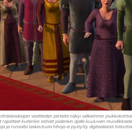
öhäiskeskiajan vaatteiden piirteitä näkyi selkeimmin joukkokoh
t rajoitteet kuitenkin estivät joidenkin ajalle kuuluvien muodik
ja ja runsaita laskeutuvia hihoja ei pystytty digitaalisesti tote