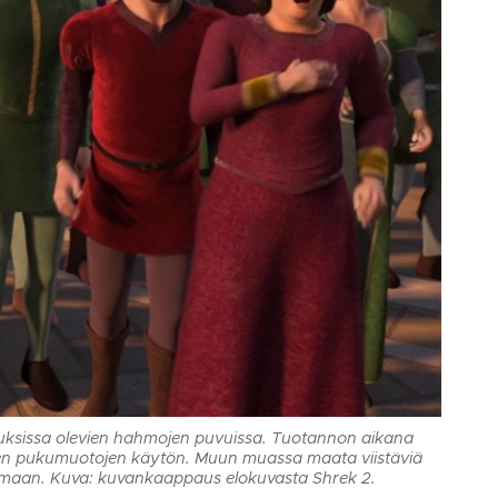
tauksissa olevien hahmojen puvuissa. Tuotannon aikana
kaiden pukumuotojen käytön. Muun muassa maata viistäviä
uttamaan. Kuva: kuvankaappaus elokuvasta Shrek 2.