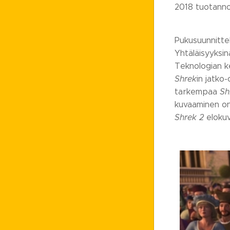
2018 tuotann
Pukusuunnitte
Yhtäläisyyksin
Teknologian ke
Shrek
in jatko
tarkempaa
Sh
kuvaaminen on 
Shrek 2
elokuv