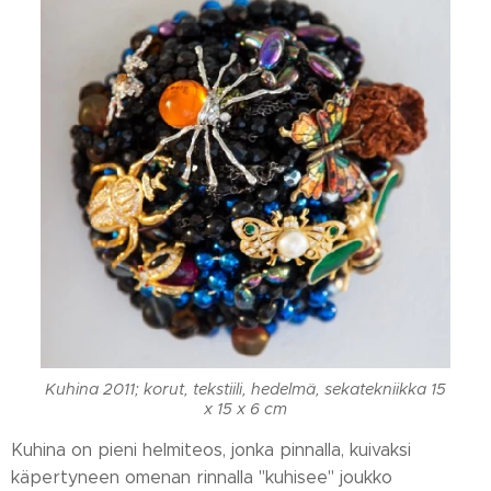
Kuhina 2011; korut, tekstiili, hedelmä, sekatekniikka 15
x 15 x 6 cm
Kuhina on pieni helmiteos, jonka pinnalla, kuivaksi
käpertyneen omenan rinnalla "kuhisee" joukko