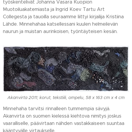
työskentelivät Johanna Vasara Kuopion
Muotoiluakatemiasta ja Ingrid Koev Tartu Art
Collegesta ja tauoilla seuraamme liittyi kirjailija Kristiina
Lähde. Minnehahaa katsellessani kuulen helmeilevän
naurun ja muistan aurinkoisen, työntäyteisen kesän.
Akanvirta 2011; korut, tekstiili, ompelu, 58 x 163 cm x 4 cm
Minnehaha tarvitsi rinnalleen tummempia sävyjä.
Akanvirta on suomen kielessä kiehtova nimitys joskus
vaaralliselle, päävirtaan nähden vastakkaiseen suuntaa
kääntyvälle virtaukselle.