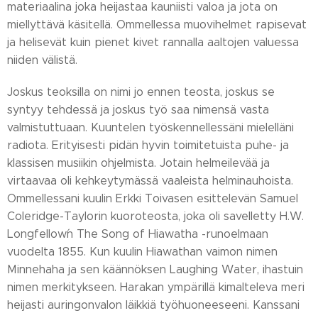
materiaalina joka heijastaa kauniisti valoa ja jota on
miellyttävä käsitellä. Ommellessa muovihelmet rapisevat
ja helisevät kuin pienet kivet rannalla aaltojen valuessa
niiden välistä.
Joskus teoksilla on nimi jo ennen teosta, joskus se
syntyy tehdessä ja joskus työ saa nimensä vasta
valmistuttuaan. Kuuntelen työskennellessäni mielelläni
radiota. Erityisesti pidän hyvin toimitetuista puhe- ja
klassisen musiikin ohjelmista. Jotain helmeilevää ja
virtaavaa oli kehkeytymässä vaaleista helminauhoista.
Ommellessani kuulin Erkki Toivasen esittelevän Samuel
Coleridge-Taylorin kuoroteosta, joka oli savelletty H.W.
Longfellow´n The Song of Hiawatha -runoelmaan
vuodelta 1855. Kun kuulin Hiawathan vaimon nimen
Minnehaha ja sen käännöksen Laughing Water, ihastuin
nimen merkitykseen. Harakan ympärillä kimalteleva meri
heijasti auringonvalon läikkiä työhuoneeseeni. Kanssani