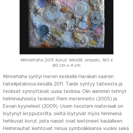
Minnehaha 2011; korut, tekstiili, ompelu, 160 x
80 cm x 4 cm
Minnehaha syntyi meren keskellä Harakan saaren
taiteilijatalossa kesällä 2011. Taide syntyy taiteesta ja
teokset synnyttävät uusia teoksia. Olin aiemmin tehnyt
helminauhoista teokset Pieni merenneito (2005) ja
Eevan kyyneleet (2009). Usein teosteni materiaali on
löytynyt kirpputorilta, sieltä löytyivät myös himmeinä
hehkuvat korut, joita naiset ovat kietoneet kaulalleen.
Helminauhat kiehtovat minua symboliikkansa vuoksi sekä