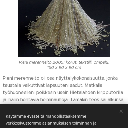
Pieni merenneito 2005; korut, tekstiili, ompelu,
160 x 90 x 90 cm
Pieni merenneito oli osa näyttelykokonaisuutta, jonka
taustalla vaikuttivat lapsuuteni sadut. Matkalla
työhuoneelleni poikkesin usein Hietalahden kirpputorilla
ja ihailin hohtavia helminauhoja. Tämäkin teos sai alkunsa,
kun materiaali ja tarina kohtasivat.
Käytämme evästeitä mahdollistaaksemme
verkkosivustomme asianmukaisen toiminnan ja
Share