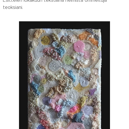
Esittelen lokakuun tekstiilinä helmistä ommeltuja
teoksiani.