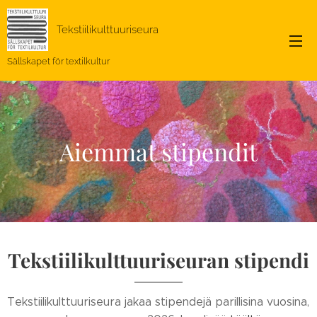
Tekstiilikulttuuriseura
Sällskapet för textilkultur
Aiemmat stipendit
Tekstiilikulttuuriseuran stipendi
Tekstiilikulttuuriseura jakaa stipendejä parillisina vuosina,