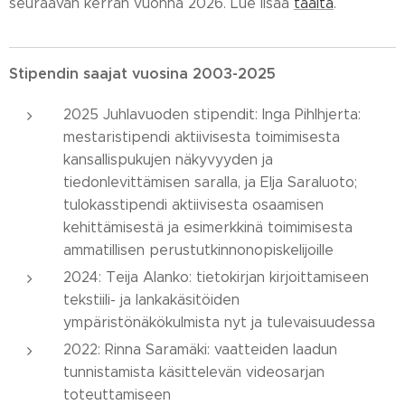
seuraavan kerran vuonna 2026. Lue lisää
täältä
.
Stipendin saajat vuosina 2003-2025
2025 Juhlavuoden stipendit: Inga Pihlhjerta:
mestaristipendi aktiivisesta toimimisesta
kansallispukujen näkyvyyden ja
tiedonlevittämisen saralla, ja Elja Saraluoto;
tulokasstipendi aktiivisesta osaamisen
kehittämisestä ja esimerkkinä toimimisesta
ammatillisen perustutkinnonopiskelijoille
2024: Teija Alanko: tietokirjan kirjoittamiseen
tekstiili- ja lankakäsitöiden
ympäristönäkökulmista nyt ja tulevaisuudessa
2022: Rinna Saramäki: vaatteiden laadun
tunnistamista käsittelevän videosarjan
toteuttamiseen