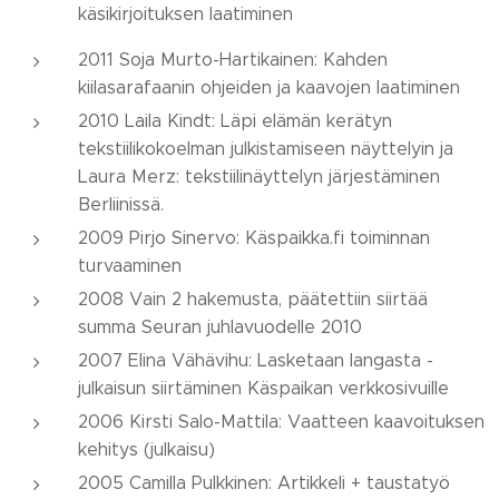
käsikirjoituksen laatiminen
2011 Soja Murto-Hartikainen: Kahden
kiilasarafaanin ohjeiden ja kaavojen laatiminen
2010 Laila Kindt: Läpi elämän kerätyn
tekstiilikokoelman julkistamiseen näyttelyin ja
Laura Merz: tekstiilinäyttelyn järjestäminen
Berliinissä.
2009 Pirjo Sinervo: Käspaikka.fi toiminnan
turvaaminen
2008 Vain 2 hakemusta, päätettiin siirtää
summa Seuran juhlavuodelle 2010
2007 Elina Vähävihu: Lasketaan langasta -
julkaisun siirtäminen Käspaikan verkkosivuille
2006 Kirsti Salo-Mattila: Vaatteen kaavoituksen
kehitys (julkaisu)
2005 Camilla Pulkkinen: Artikkeli + taustatyö