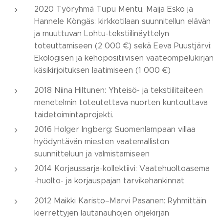
2020 Työryhmä Tupu Mentu, Maija Esko ja
Hannele Köngäs: kirkkotilaan suunnitellun elävän
ja muuttuvan Lohtu-tekstiilinäyttelyn
toteuttamiseen (2 000 €) sekä Eeva Puustjärvi:
Ekologisen ja kehopositiivisen vaateompelukirjan
käsikirjoituksen laatimiseen (1 000 €)
2018 Niina Hiltunen: Yhteisö- ja tekstiilitaiteen
menetelmin toteutettava nuorten kuntouttava
taidetoimintaprojekti.
2016 Holger Ingberg: Suomenlampaan villaa
hyödyntävän miesten vaatemalliston
suunnitteluun ja valmistamiseen
2014 Korjaussarja-kollektiivi: Vaatehuoltoasema
-huolto- ja korjauspajan tarvikehankinnat
2012 Maikki Karisto–Marvi Pasanen: Ryhmittäin
kierrettyjen lautanauhojen ohjekirjan