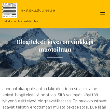
Tekstiilikulttuuriseura
Sällskapet för textilkultur
Blogiteksti jossa on vinkkejä
muotoiluun
07.09.2023
Johdantokappale antaa lukijoille idean siitä, mitä he
voivat blogitekstiltä odottaa. Sitä voi myös käyttää
lyhyenä esittelynä blogitekstilistassa. Eri muokkaustavat
saavat tekstin erottumaan muista teksteistäsi. Lue lisää