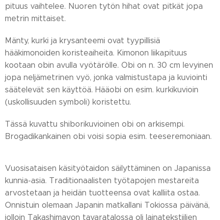
pituus vaihtelee. Nuoren tytön hihat ovat pitkät jopa
metrin mittaiset.
Mänty, kurki ja krysanteemi ovat tyypillisiä
hääkimonoiden koristeaiheita. Kimonon liikapituus
kootaan obin avulla vyötärölle. Obi on n. 30 cm levyinen
jopa neljämetrinen vyö, jonka valmistustapa ja kuviointi
säätelevät sen käyttöä. Hääobi on esim. kurkikuvioin
(uskollisuuden symboli) koristettu.
Tässä kuvattu shiborikuvioinen obi on arkisempi.
Brogadikankainen obi voisi sopia esim. teeseremoniaan.
Vuosisataisen käsityötaidon säilyttäminen on Japanissa
kunnia-asia. Traditionaalisten työtapojen mestareita
arvostetaan ja heidän tuotteensa ovat kalliita ostaa.
Onnistuin olemaan Japanin matkallani Tokiossa päivänä,
jolloin Takashimayon tavaratalossa oli lainatekstiilien