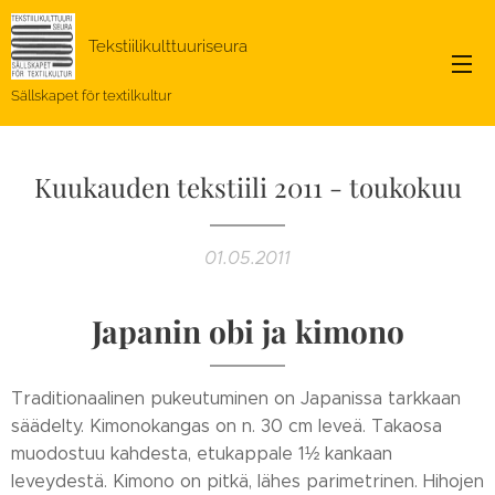
Tekstiilikulttuuriseura
Sällskapet för textilkultur
Kuukauden tekstiili 2011 - toukokuu
01.05.2011
Japanin obi ja kimono
Traditionaalinen pukeutuminen on Japanissa tarkkaan
säädelty. Kimonokangas on n. 30 cm leveä. Takaosa
muodostuu kahdesta, etukappale 1½ kankaan
leveydestä. Kimono on pitkä, lähes parimetrinen. Hihojen