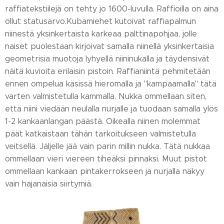
raffiatekstiilejä on tehty jo 1600-luvulla. Raffioilla on aina
ollut statusarvo.Kubamiehet kutoivat raffiapalmun
niinestä yksinkertaista karkeaa palttinapohjaa, jolle
naiset puolestaan kirjoivat samalla niinellä yksinkertaisia
geometrisia muotoja lyhyellä niininukalla ja täydensivät
näitä kuvioita erilaisin pistoin. Raffianiintä pehmitetään
ennen ompelua käsissä hieromalla ja "kampaamalla" tätä
varten valmistetulla kammalla. Nukka ommellaan siten,
että niini viedään neulalla nurjalle ja tuodaan samalla ylös
1-2 kankaanlangan päästä. Oikealla niinen molemmat
päät katkaistaan tähän tarkoitukseen valmistetulla
veitsellä. Jäljelle jää vain parin millin nukka. Tätä nukkaa
ommellaan vieri viereen tiheäksi pinnaksi. Muut pistot
ommellaan kankaan pintakerrokseen ja nurjalla näkyy
vain hajanaisia siirtymiä.