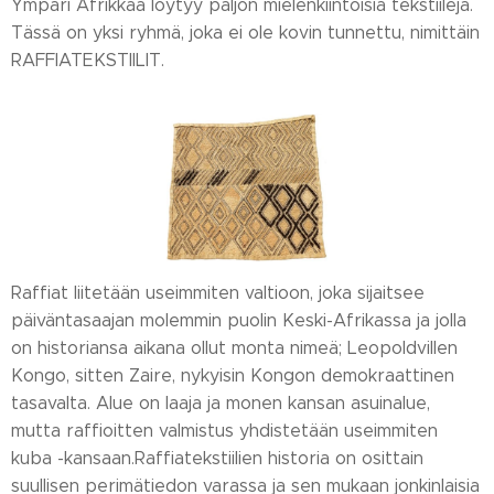
Ympäri Afrikkaa löytyy paljon mielenkiintoisia tekstiilejä.
Tässä on yksi ryhmä, joka ei ole kovin tunnettu, nimittäin
RAFFIATEKSTIILIT.
Raffiat liitetään useimmiten valtioon, joka sijaitsee
päiväntasaajan molemmin puolin Keski-Afrikassa ja jolla
on historiansa aikana ollut monta nimeä; Leopoldvillen
Kongo, sitten Zaire, nykyisin Kongon demokraattinen
tasavalta. Alue on laaja ja monen kansan asuinalue,
mutta raffioitten valmistus yhdistetään useimmiten
kuba -kansaan.Raffiatekstiilien historia on osittain
suullisen perimätiedon varassa ja sen mukaan jonkinlaisia