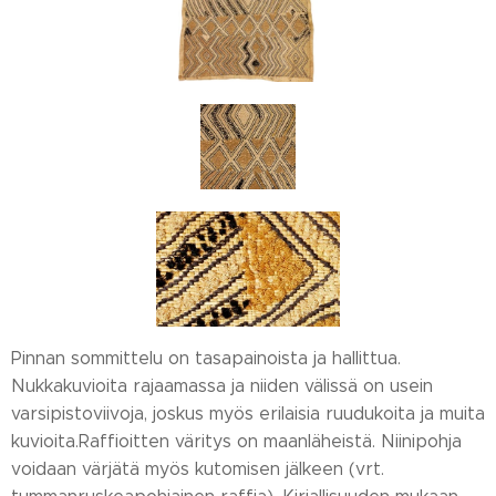
Pinnan sommittelu on tasapainoista ja hallittua.
Nukkakuvioita rajaamassa ja niiden välissä on usein
varsipistoviivoja, joskus myös erilaisia ruudukoita ja muita
kuvioita.Raffioitten väritys on maanläheistä. Niinipohja
voidaan värjätä myös kutomisen jälkeen (vrt.