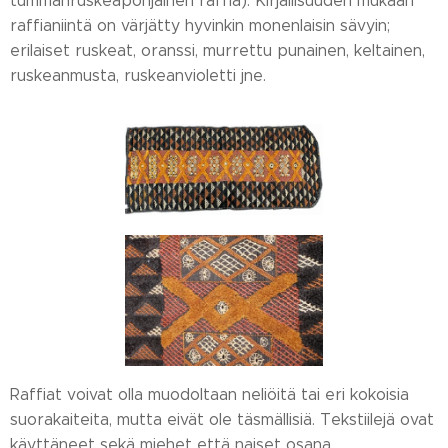
tummanruskeapohjainen raffia). Kirjallisuuden mukaan
raffianiintä on värjätty hyvinkin monenlaisin sävyin;
erilaiset ruskeat, oranssi, murrettu punainen, keltainen,
ruskeanmusta, ruskeanvioletti jne.
Raffiat voivat olla muodoltaan neliöitä tai eri kokoisia
suorakaiteita, mutta eivät ole täsmällisiä. Tekstiilejä ovat
käyttäneet sekä miehet että naiset osana