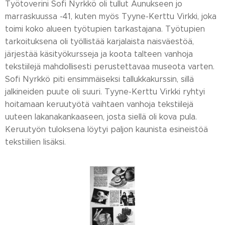
Työtoverini Sofi Nyrkkö oli tullut Aunukseen jo
marraskuussa -41, kuten myös Tyyne-Kerttu Virkki, joka
toimi koko alueen työtupien tarkastajana. Työtupien
tarkoituksena oli työllistää karjalaista naisväestöä,
järjestää käsityökursseja ja koota talteen vanhoja
tekstiilejä mahdollisesti perustettavaa museota varten.
Sofi Nyrkkö piti ensimmäiseksi tallukkakurssin, sillä
jalkineiden puute oli suuri. Tyyne-Kerttu Virkki ryhtyi
hoitamaan keruutyötä vaihtaen vanhoja tekstiilejä
uuteen lakanakankaaseen, josta siellä oli kova pula.
Keruutyön tuloksena löytyi paljon kaunista esineistöä
tekstiilien lisäksi.