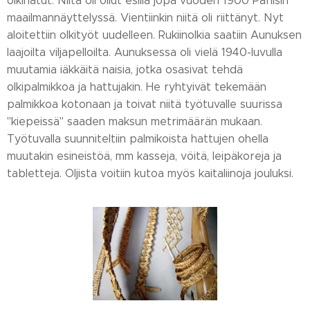
olkihatut. Niitä oli ollut esillä jopa vuoden 1900 Pariisin
maailmannäyttelyssä. Vientiinkin niitä oli riittänyt. Nyt
aloitettiin olkityöt uudelleen. Rukiinolkia saatiin Aunuksen
laajoilta viljapelloilta. Aunuksessa oli vielä 1940-luvulla
muutamia iäkkäitä naisia, jotka osasivat tehdä
olkipalmikkoa ja hattujakin. He ryhtyivät tekemään
palmikkoa kotonaan ja toivat niitä työtuvalle suurissa
"kiepeissä" saaden maksun metrimäärän mukaan.
Työtuvalla suunniteltiin palmikoista hattujen ohella
muutakin esineistöä, mm kasseja, vöitä, leipäkoreja ja
tabletteja. Oljista voitiin kutoa myös kaitaliinoja jouluksi.