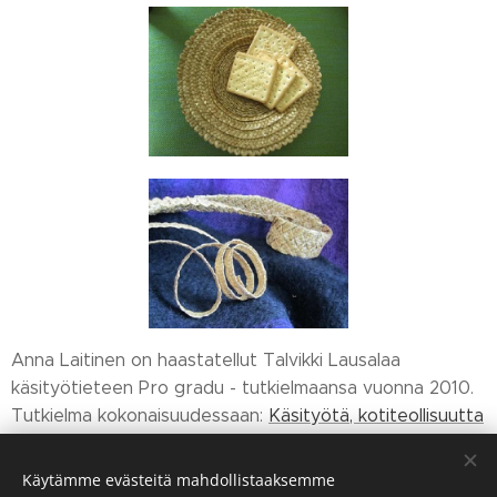
Anna Laitinen on haastatellut Talvikki Lausalaa
käsityötieteen Pro gradu - tutkielmaansa vuonna 2010.
Tutkielma kokonaisuudessaan:
Käsityötä, kotiteollisuutta
ja sosiaalihuoltoa. Työtupa Aunuksessa 1941-1944
.
Käytämme evästeitä mahdollistaaksemme