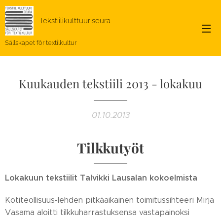
Tekstiilikulttuuriseura
Sällskapet för textilkultur
Kuukauden tekstiili 2013 - lokakuu
01.10.2013
Tilkkutyöt
Lokakuun tekstiilit Talvikki Lausalan kokoelmista
Kotiteollisuus-lehden pitkäaikainen toimitussihteeri Mirja
Vasama aloitti tilkkuharrastuksensa vastapainoksi