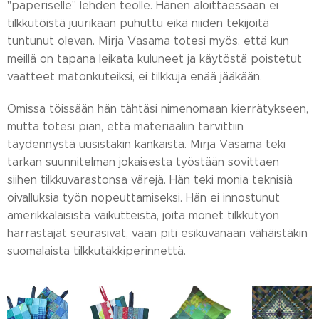
"paperiselle" lehden teolle. Hänen aloittaessaan ei
tilkkutöistä juurikaan puhuttu eikä niiden tekijöitä
tuntunut olevan. Mirja Vasama totesi myös, että kun
meillä on tapana leikata kuluneet ja käytöstä poistetut
vaatteet matonkuteiksi, ei tilkkuja enää jääkään.
Omissa töissään hän tähtäsi nimenomaan kierrätykseen,
mutta totesi pian, että materiaaliin tarvittiin
täydennystä uusistakin kankaista. Mirja Vasama teki
tarkan suunnitelman jokaisesta työstään sovittaen
siihen tilkkuvarastonsa värejä. Hän teki monia teknisiä
oivalluksia työn nopeuttamiseksi. Hän ei innostunut
amerikkalaisista vaikutteista, joita monet tilkkutyön
harrastajat seurasivat, vaan piti esikuvanaan vähäistäkin
suomalaista tilkkutäkkiperinnettä.