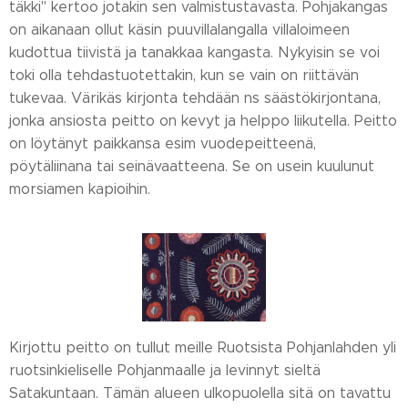
täkki" kertoo jotakin sen valmistustavasta. Pohjakangas
on aikanaan ollut käsin puuvillalangalla villaloimeen
kudottua tiivistä ja tanakkaa kangasta. Nykyisin se voi
toki olla tehdastuotettakin, kun se vain on riittävän
tukevaa. Värikäs kirjonta tehdään ns säästökirjontana,
jonka ansiosta peitto on kevyt ja helppo liikutella. Peitto
on löytänyt paikkansa esim vuodepeitteenä,
pöytäliinana tai seinävaatteena. Se on usein kuulunut
morsiamen kapioihin.
Kirjottu peitto on tullut meille Ruotsista Pohjanlahden yli
ruotsinkieliselle Pohjanmaalle ja levinnyt sieltä
Satakuntaan. Tämän alueen ulkopuolella sitä on tavattu