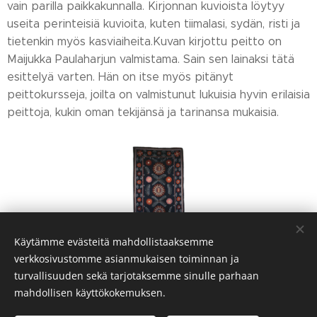
vain parilla paikkakunnalla. Kirjonnan kuvioista löytyy
useita perinteisiä kuvioita, kuten tiimalasi, sydän, risti ja
tietenkin myös kasviaiheita.Kuvan kirjottu peitto on
Maijukka Paulaharjun valmistama. Sain sen lainaksi tätä
esittelyä varten. Hän on itse myös pitänyt
peittokursseja, joilta on valmistunut lukuisia hyvin erilaisia
peittoja, kukin oman tekijänsä ja tarinansa mukaisia.
Käytämme evästeitä mahdollistaaksemme
verkkosivustomme asianmukaisen toiminnan ja
Share
turvallisuuden sekä tarjotaksemme sinulle parhaan
mahdollisen käyttökokemuksen.