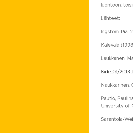
luontoon, tois
Lähteet:
Ingstöm, Pia, 2
Kalevala (1998
Laukkanen, Mar
Kide 01/2013. 
Naukkarinen, O
Rautio, Paulii
University of 
Sarantola-Weis