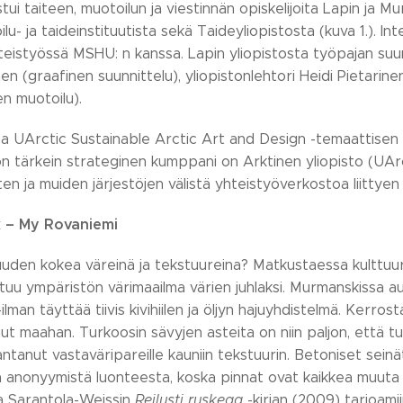
istui taiteen, muotoilun ja viestinnän opiskelijoita Lapin ja M
- ja taideinstituutista sekä Taideyliopistosta (kuva 1.). Inte
eistyössä MSHU: n kanssa. Lapin yliopistosta työpajan suun
(graafinen suunnittelu), yliopistonlehtori Heidi Pietarinen (s
en muotoilu).
a UArctic Sustainable Arctic Art and Design -temaattisen 
on tärkein strateginen kumppani on Arktinen yliopisto (UArcti
ten ja muiden järjestöjen välistä yhteistyöverkostoa liittye
 – My Rovaniemi
uuden kokea väreinä ja tekstuureina? Matkustaessa kulttuur
u ympäristön värimaailma värien juhlaksi. Murmanskissa auto
i-ilman täyttää tiivis kivihiilen ja öljyn hajuyhdistelmä. Kerro
nut maahan. Turkoosin sävyjen asteita on niin paljon, että tu
ntanut vastaväripareille kauniin tekstuurin. Betoniset seinä
n anonyymistä luonteesta, koska pinnat ovat kaikkea muuta ku
a Sarantola-Weissin
Reilusti ruskeaa
-kirjan (2009) tarjoamii