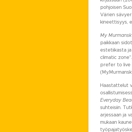
pohjoisen Suo
Värien sävyero
kineettisyys, e
My Murmansk
paikkaan sidot
estetiikasta j
climatic zone"
prefer to live
(My.Murmansk 
Haastattelut v
osallistumises
Everyday Beau
suhteisiin. Tu
arjessaan ja v
mukaan kauneut
työpajatyösken