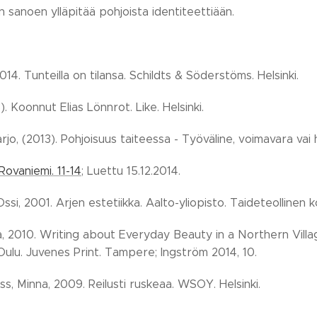
in sanoen ylläpitää pohjoista identiteettiään.
014. Tunteilla on tilansa. Schildts & Söderstöms. Helsinki.
). Koonnut Elias Lönnrot. Like. Helsinki.
jo, (2013). Pohjoisuus taiteessa - Työväline, voimavara vai h
Rovaniemi. 11-14
; Luettu 15.12.2014.
ssi, 2001. Arjen estetiikka. Aalto-yliopisto. Taideteollinen k
na, 2010. Writing about Everyday Beauty in a Northern Vill
Oulu. Juvenes Print. Tampere; Ingström 2014, 10.
s, Minna, 2009. Reilusti ruskeaa. WSOY. Helsinki.