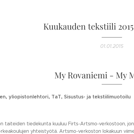
Kuukauden tekstiili 201
01.01.2015
My Rovaniemi - My
en, yliopistonlehtori, TaT, Sisustus- ja tekstiilimuotoilu
ton taiteiden tiedekunta kuuluu Firts-Artsmo-verkostoon, j
orkeakoulujen yhteistyötä. Artsmo-verkoston lokakuun viimei