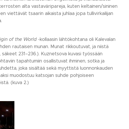
ikerrosten alta vastaväripareja, kuten keltainen/sininen
n viettävät tsaarin aikaista juhlaa jopa tullivirkailijan
.
igin of the World
-kollaasin lähtökohtana oli Kalevalan
hden rautaisen munan. Munat rikkoutuvat, ja niistä
no, säkeet 231–236.). Kuznetsova kuvasi työssään
aviin tapahtumiin osallistuvat ihminen, sotka ja
 suhdetta, joka sisältää sekä myyttistä luonnonkauden
ulmaksi muodostuu katsojan suhde pohjoiseen
stä. (kuva 2.)