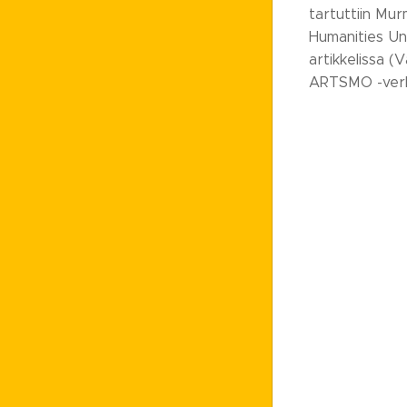
tartuttiin Mur
Humanities Uni
artikkelissa (
ARTSMO -verko