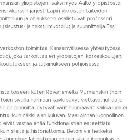
urmanskin yliopistojen lisäksi myös Aalto yliopistosta,
nsiivikurssin järjesti Lapin yliopiston taiteiden
nitteluun ja ohjaukseen osallistuivat professori
isustus- ja tekstiilimuotoilu) ja suunnittelija Essi
verkoston toimintaa. Kansainvälisessä yhteistyössä
c), joka tarkoittaa eri yliopistojen, korkeakoulujen,
n koulutukseen ja tutkimukseen pohjoisessa.
ista toiseen, kuten Rovaniemeltä Murmanskiin (noin
jen sivuilla harmaan kaikki sävyt viettävät juhlaa ja
stalojen pinnoilta löytyvät värit huumaavat, vaikka lumi ei
ntuu kuin näkisi ajan kuluvan. Maalipinnan luonnollinen
t eivät vastaa enää funktionalistien esteettistä
in sileitä ja historiattomia. Betoni vie hetkeksi
n tunnelmiin lähihistorian ongelmista ja ihanuuksista.