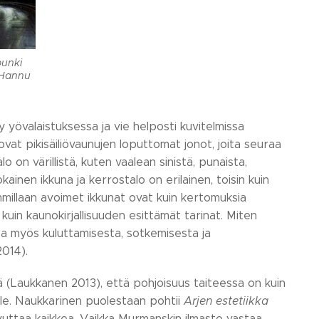
unki
a Hannu
 yövalaistuksessa ja vie helposti kuvitelmissa
isovat pikisäiliövaunujen loputtomat jonot, joita seuraa
lo on värillistä, kuten vaalean sinistä, punaista,
kainen ikkuna ja kerrostalo on erilainen, toisin kuin
aimmillaan avoimet ikkunat ovat kuin kertomuksia
 kuin kaunokirjallisuuden esittämät tarinat. Miten
ta myös kuluttamisesta, sotkemisesta ja
2014).
ä (Laukkanen 2013), että pohjoisuus taiteessa on kuin
aalle. Naukkarinen puolestaan pohtii
Arjen estetiikka
aavuttaa kaikkea. Vaikka Murmanskin ilmasto vastaa