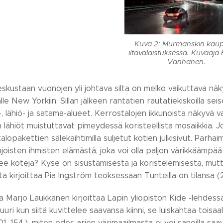
Kuva 2: Murmanskin kaup
iltavalaistuksessa. Kuvaaj
Vanhanen.
kustaan vuonojen yli johtava silta on melko vaikuttava näky
alle New Yorkiin. Sillan jälkeen rantatien rautatiekiskoilla se
i-, lähiö- ja satama-alueet. Kerrostalojen ikkunoista näkyvä va
n lähiöt muistuttavat pimeydessä koristeellista mosaiikkia. Jo
alopakettien sälekaihtimilla suljetut kotien julkisivut. Parh
hjoisten ihmisten elämästä, joka voi olla paljon värikkäämpää
ee koteja? Kyse on sisustamisesta ja koristelemisesta, mut
 kirjoittaa Pia Ingström teoksessaan Tunteilla on tilansa (
a Marjo Laukkanen kirjoittaa Lapin yliopiston Kide -lehdess
uuri kun siitä kuvittelee saavansa kiinni, se luiskahtaa tois
01, 154.), miten edes arjen värimaailmasta ei voi sanoilla s