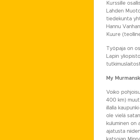
Kurssille osall
Lahden Muotoilu
tiedekunta yht
Hannu Vanhanen 
Kuure (teollin
Työpaja on os
Lapin yliopist
tutkimuslaitos
My Murmansk
Voiko pohjois
400 km) muuttu
illalla kaupunk
ole vielä sata
kuluminen on a
ajatusta niide
katsojan Minn