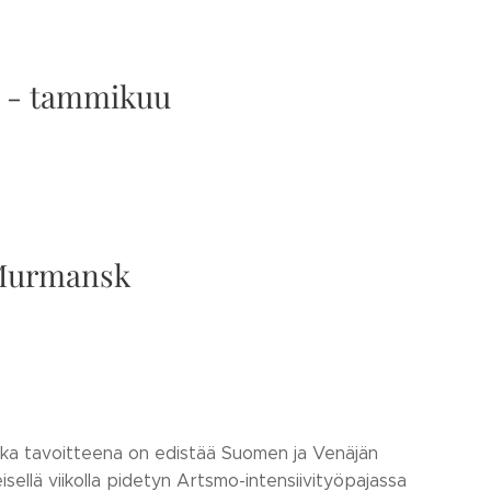
5 - tammikuu
 Murmansk
onka tavoitteena on edistää Suomen ja Venäjän
sellä viikolla pidetyn Artsmo-intensiivityöpajassa