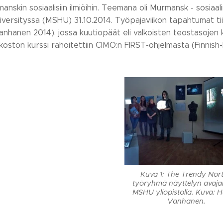
manskin sosiaalisiin ilmiöihin. Teemana oli Murmansk - sosia
versityssa (MSHU) 31.10.2014. Työpajaviikon tapahtumat tiiv
Vanhanen 2014), jossa kuutiopäät eli valkoisten teostasojen
ston kurssi rahoitettiin CIMO:n FIRST-ohjelmasta (Finni
Kuva 1: The Trendy Nort
työryhmä näyttelyn avajai
MSHU yliopistolla. Kuva: 
Vanhanen.