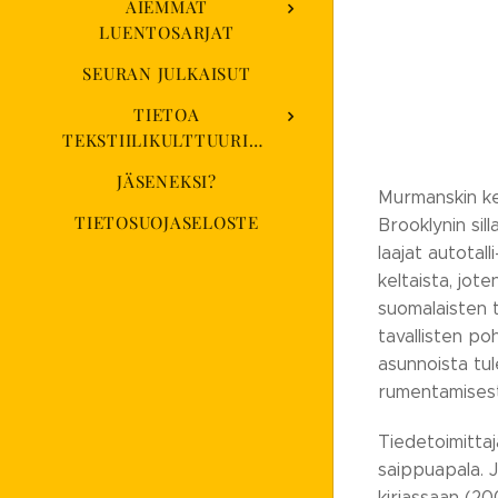
AIEMMAT
LUENTOSARJAT
SEURAN JULKAISUT
TIETOA
TEKSTIILIKULTTUURISEURASTA
JÄSENEKSI?
Murmanskin kes
TIETOSUOJASELOSTE
Brooklynin sill
laajat autotall
keltaista, jote
suomalaisten t
tavallisten po
asunnoista tul
rumentamisesta
Tiedetoimittaj
saippuapala. J
kirjassaan (20