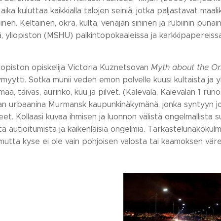
ika kuluttaa kaikkialla talojen seiniä, jotka paljastavat maal
nen. Keltainen, okra, kulta, venäjän sininen ja rubiinin punaine
 yliopiston (MSHU) palkintopokaaleissa ja karkkipapereissa
iopiston opiskelija Victoria Kuznetsovan
Myth about the Or
yytti. Sotka munii veden emon polvelle kuusi kultaista ja y
a, taivas, aurinko, kuu ja pilvet. (Kalevala, Kalevalan 1 ru
an urbaanina Murmansk kaupunkinäkymänä, jonka syntyyn joht
et. Kollaasi kuvaa ihmisen ja luonnon välistä ongelmallista
tä autioitumista ja kaikenlaisia ongelmia. Tarkastelunäkök
utta kyse ei ole vain pohjoisen valosta tai kaamoksen värei