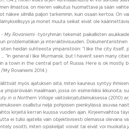
men ilmastoa, on meren vaikutus huomattava ja sään vaihte
t näkee silmillä paljon tarkemmin, kuin osaan kertoa. On vain 
lämyksellisyys ja monet muuta seikat eivät ole käännettävissä 
-
My Rovaniemi
-työryhmän tekemät paikallisten asukkaiden
un problematiikan ja interaktiivisuuden. Dokumentaristinen 
a siten heidän suhteesta ympäristöön: "I like the city itself,
. … "In general I like Murmansk, but I haven´t seen many citie
 in a town in the central part of Russia. Here is ok mostly,
/My Rovaniemi 2014.)
älittivät myös ajatuksen siitä, miten kauneus syntyy ihmis
sa ympäröivään maailmaan, jossa on esimerkiksi ikkunoita, suk
ty in a Northern Village
väitöskirjatutkimuksessa (2010) arj
tkimukseen osallistui neljä pohjoisen pienkylässä asuvaa naist
aihtoi kirjeitä kerran kuussa vuoden ajan. Kirjeenvaihtoa 
ta ei tulisi ajatella vain objektiivisesti olemassa olevan
tely osoitti, miten opiskelijat voivat tai eivät voi muokata 