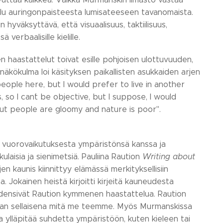
lu auringonpaisteesta lumisateeseen tavanomaista.
hyväksyttävä, että visuaalisuus, taktiilisuus,
verbaalisille kielille.
 haastattelut toivat esille pohjoisen ulottuvuuden,
näkökulma loi käsityksen paikallisten asukkaiden arjen
 people here, but I would prefer to live in another
s, so I can´t be objective, but I suppose, I would
 but people are gloomy and nature is poor".
en vuorovaikutuksesta ympäristönsä kanssa ja
ulaisia ja sienimetsiä. Pauliina Raution
Writing about
en kaunis kiinnittyy elämässä merkityksellisiin
a. Jokainen heistä kirjoitti kirjeitä kauneudesta
täydensivät Raution kymmenen haastattelua. Raution
a vaan sellaisena mitä me teemme. Myös Murmanskissa
ja ylläpitää suhdetta ympäristöön, kuten kieleen tai