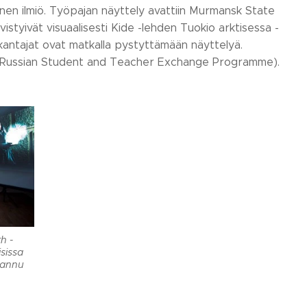
alinen ilmiö. Työpajan näyttely avattiin Murmansk State
istyivät visuaalisesti Kide -lehden Tuokio arktisessa -
 kantajat ovat matkalla pystyttämään näyttelyä.
sh-Russian Student and Teacher Exchange Programme).
h -
sissa
Hannu