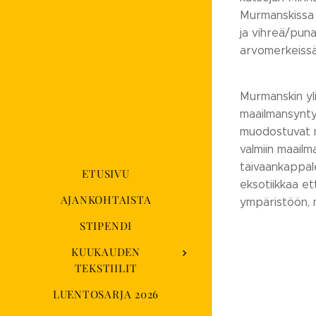
Murmanskissa a
ja vihreä/punai
arvomerkeissä,
Murmanskin yl
maailmansyntym
muodostuvat ma
valmiin maailm
taivaankappale
ETUSIVU
eksotiikkaa et
AJANKOHTAISTA
ympäristöön, m
STIPENDI
KUUKAUDEN
TEKSTIILIT
LUENTOSARJA 2026