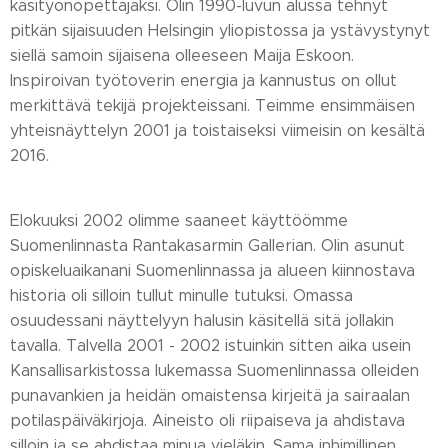
käsityönopettajaksi. Olin 1990-luvun alussa tehnyt
pitkän sijaisuuden Helsingin yliopistossa ja ystävystynyt
siellä samoin sijaisena olleeseen Maija Eskoon.
Inspiroivan työtoverin energia ja kannustus on ollut
merkittävä tekijä projekteissani. Teimme ensimmäisen
yhteisnäyttelyn 2001 ja toistaiseksi viimeisin on kesältä
2016.
Elokuuksi 2002 olimme saaneet käyttöömme
Suomenlinnasta Rantakasarmin Gallerian. Olin asunut
opiskeluaikanani Suomenlinnassa ja alueen kiinnostava
historia oli silloin tullut minulle tutuksi. Omassa
osuudessani näyttelyyn halusin käsitellä sitä jollakin
tavalla. Talvella 2001 - 2002 istuinkin sitten aika usein
Kansallisarkistossa lukemassa Suomenlinnassa olleiden
punavankien ja heidän omaistensa kirjeitä ja sairaalan
potilaspäiväkirjoja. Aineisto oli riipaiseva ja ahdistava
silloin ja se ahdistaa minua vieläkin. Sama inhimillinen