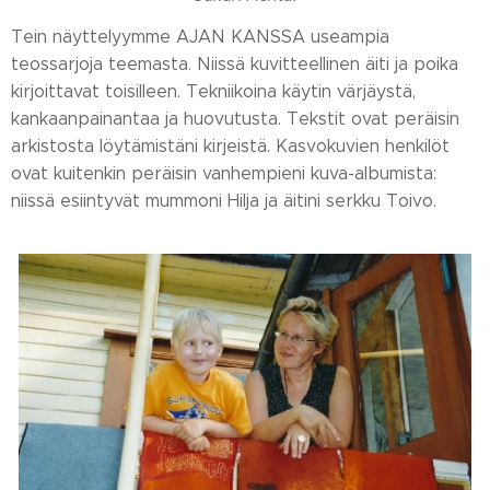
Tein näyttelyymme AJAN KANSSA useampia
teossarjoja teemasta. Niissä kuvitteellinen äiti ja poika
kirjoittavat toisilleen. Tekniikoina käytin värjäystä,
kankaanpainantaa ja huovutusta. Tekstit ovat peräisin
arkistosta löytämistäni kirjeistä. Kasvokuvien henkilöt
ovat kuitenkin peräisin vanhempieni kuva-albumista:
niissä esiintyvät mummoni Hilja ja äitini serkku Toivo.