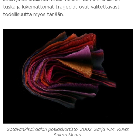
tuska ja lukemattomat tragediat ovat valitettavasti
todellisuutta myös tänään.
Sotavankisairaalan potilaskortisto, 2002. Sarja 1-24. Kuva:
Sakari Mentu.