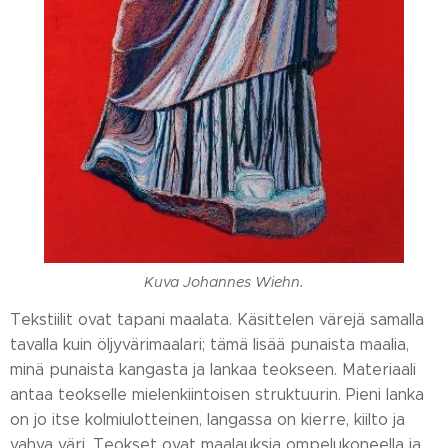
Kuva Johannes Wiehn.
Tekstiilit ovat tapani maalata. Käsittelen värejä samalla
tavalla kuin öljyvärimaalari; tämä lisää punaista maalia,
minä punaista kangasta ja lankaa teokseen. Materiaali
antaa teokselle mielenkiintoisen struktuurin. Pieni lanka
on jo itse kolmiulotteinen, langassa on kierre, kiilto ja
vahva väri. Teokset ovat maalauksia ompelukoneella ja