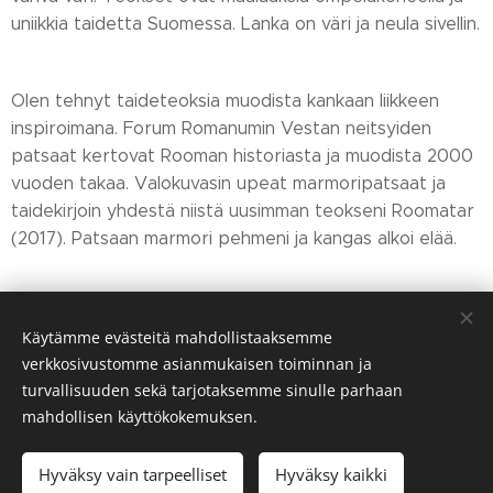
uniikkia taidetta Suomessa. Lanka on väri ja neula sivellin.
Olen tehnyt taideteoksia muodista kankaan liikkeen
inspiroimana. Forum Romanumin Vestan neitsyiden
patsaat kertovat Rooman historiasta ja muodista 2000
vuoden takaa. Valokuvasin upeat marmoripatsaat ja
taidekirjoin yhdestä niistä uusimman teokseni Roomatar
(2017). Patsaan marmori pehmeni ja kangas alkoi elää.
Käytämme evästeitä mahdollistaaksemme
verkkosivustomme asianmukaisen toiminnan ja
Share
turvallisuuden sekä tarjotaksemme sinulle parhaan
mahdollisen käyttökokemuksen.
Hyväksy vain tarpeelliset
Hyväksy kaikki
Evästeet