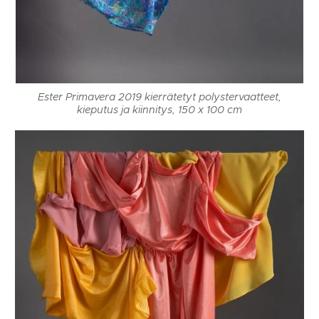
Ester Primavera 2019 kierrätetyt polystervaatteet,
kieputus ja kiinnitys, 150 x 100 cm