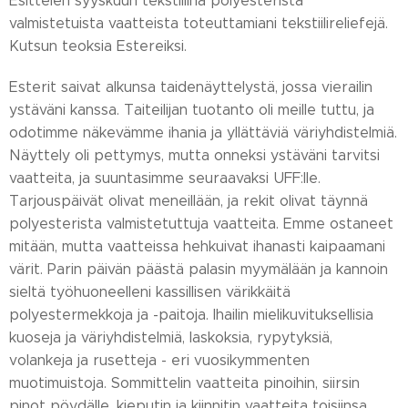
Esittelen syyskuun tekstiilinä polyesterista
valmistetuista vaatteista toteuttamiani tekstiilireliefejä.
Kutsun teoksia Estereiksi.
Esterit saivat alkunsa taidenäyttelystä, jossa vierailin
ystäväni kanssa. Taiteilijan tuotanto oli meille tuttu, ja
odotimme näkevämme ihania ja yllättäviä väriyhdistelmiä.
Näyttely oli pettymys, mutta onneksi ystäväni tarvitsi
vaatteita, ja suuntasimme seuraavaksi UFF:lle.
Tarjouspäivät olivat meneillään, ja rekit olivat täynnä
polyesterista valmistetuttuja vaatteita. Emme ostaneet
mitään, mutta vaatteissa hehkuivat ihanasti kaipaamani
värit. Parin päivän päästä palasin myymälään ja kannoin
sieltä työhuoneelleni kassillisen värikkäitä
polyestermekkoja ja -paitoja. Ihailin mielikuvituksellisia
kuoseja ja väriyhdistelmiä, laskoksia, rypytyksiä,
volankeja ja rusetteja - eri vuosikymmenten
muotimuistoja. Sommittelin vaatteita pinoihin, siirsin
pinot pöydälle, kieputin ja kiinnitin vaatteita toisiinsa.