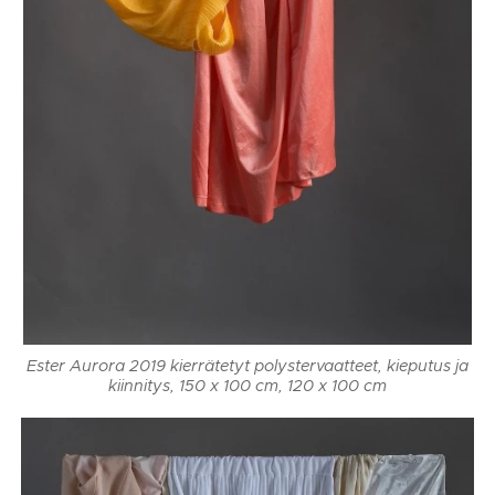
Ester Aurora 2019 kierrätetyt polystervaatteet, kieputus ja
kiinnitys, 150 x 100 cm, 120 x 100 cm