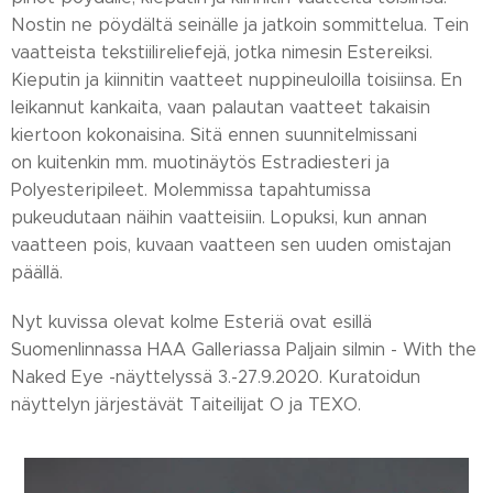
Nostin ne pöydältä seinälle ja jatkoin sommittelua. Tein
vaatteista tekstiilireliefejä, jotka nimesin Estereiksi.
Kieputin ja kiinnitin vaatteet nuppineuloilla toisiinsa. En
leikannut kankaita, vaan palautan vaatteet takaisin
kiertoon kokonaisina. Sitä ennen suunnitelmissani
on kuitenkin mm. muotinäytös Estradiesteri ja
Polyesteripileet. Molemmissa tapahtumissa
pukeudutaan näihin vaatteisiin. Lopuksi, kun annan
vaatteen pois, kuvaan vaatteen sen uuden omistajan
päällä.
Nyt kuvissa olevat kolme Esteriä ovat esillä
Suomenlinnassa HAA Galleriassa Paljain silmin - With the
Naked Eye -näyttelyssä 3.-27.9.2020. Kuratoidun
näyttelyn järjestävät Taiteilijat O ja TEXO.