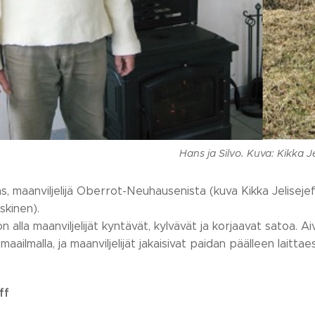
Hans ja Silvo. Kuva: Kikka Je
, maanviljelijä Oberrot-Neuhausenista (kuva Kikka Jelisejeff)
skinen).
 alla maanviljelijät kyntävät, kylvävät ja korjaavat satoa. 
aailmalla, ja maanviljelijät jakaisivat paidan päälleen laitta
ff