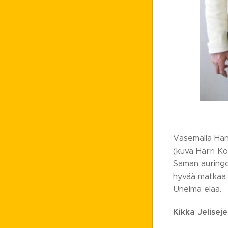
Vasemalla Hans
(kuva Harri Ko
Saman auringon
hyvää matkaa m
Unelma elää.
Kikka Jeliseje