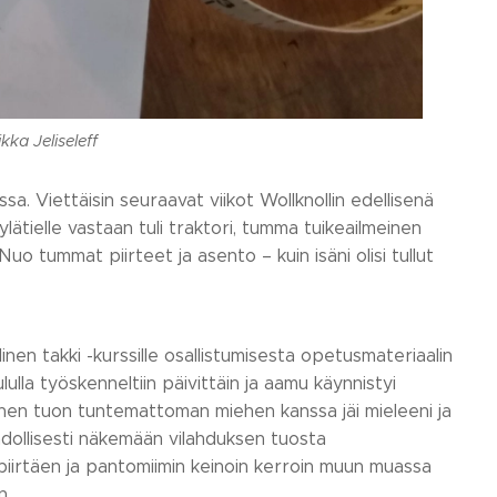
kka Jeliseleff
sa. Viettäisin seuraavat viikot Wollknollin edellisenä
tielle vastaan tuli traktori, tumma tuikeailmeinen
uo tummat piirteet ja asento – kuin isäni olisi tullut
inen takki -kurssille osallistumisesta opetusmateriaalin
lulla työskenneltiin päivittäin ja aamu käynnistyi
inen tuon tuntemattoman miehen kanssa jäi mieleeni ja
dollisesti näkemään vilahduksen tuosta
een piirtäen ja pantomiimin keinoin kerroin muun muassa
n.