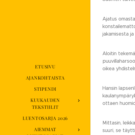
Ajatus omasta 
konstailematto
jakamisesta ja
Aloitin tekemäl
puuvillaharsoo
ETUSIVU
oikea yhdistel
AJANKOHTAISTA
Hansin lapsenla
STIPENDI
kaulanympäryks
KUUKAUDEN
ottaen huomio
TEKSTIILIT
LUENTOSARJA 2026
Mittasin, leikk
AIEMMAT
suuri, se täyt