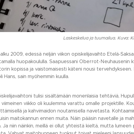
Laskeskelua ja tuumailua. Kuva: Ki
alku 2009, edessä neljän viikon opiskelijavaihto Etelä-Saksas
amalla huopakoululla. Saapuessani Oberrot-Neuhausenin kylä
ktorin kopissa ja vaistomaisesti käteni nousi tervehdykseen. N
li Hans, sain myöhemmin kuulla.
kelijavaihtoni tulisi sisältämään monenlaisia tehtäviä, Hupull
 viimeinen viikko oli kuulemma varattu omalle projektille. Kou
ittämisellä ja kahvimaidon noutamisella navetasta. Kohtaam
isin maitokannun ennen muita. Näin pääsin navetalle ja mah
ä. Ja niin näinkin, meillä ei ollut yhteistä kieltä, mutta lum
ta. Vahvat maitohuoneen tuoksut toivat mieleeni lapsuude