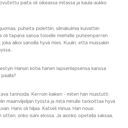
vutettu paita oli oikeassa mitassa ja kaula-aukko
omaa, puheita pidettiin, silmäkulmia kuivattiin
alla oli tapana sanoa toiselle miehelle puheenparren
 joka alkoi sanoilla hyvä mies. Kuulin, että muissakin
ayssa…
ähestyin Hansin kotia hänen lapsenlapsensa kanssa.
 päällä?
tava tarinoida. Kerroin kaiken - miten hän muistutti
in maanviljelijän työstä ja mitä minulle tarkoittaa hyvä
uvan. Hans oli hiljaa. Katseli minua. Hän nousi
i sitten, onko isäni elossa. Ja aionko opetella saksaa,