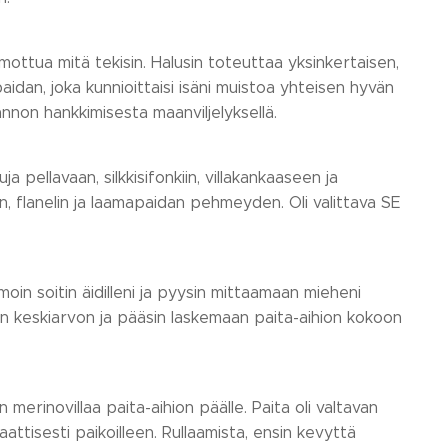
hmottua mitä tekisin. Halusin toteuttaa yksinkertaisen,
dan, joka kunnioittaisi isäni muistoa yhteisen hyvän
non hankkimisesta maanviljelyksellä.
a pellavaan, silkkisifonkiin, villakankaaseen ja
n, flanelin ja laamapaidan pehmeyden. Oli valittava SE
amoin soitin äidilleni ja pyysin mittaamaan mieheni
in keskiarvon ja pääsin laskemaan paita-aihion kokoon
n merinovillaa paita-aihion päälle. Paita oli valtavan
attisesti paikoilleen. Rullaamista, ensin kevyttä