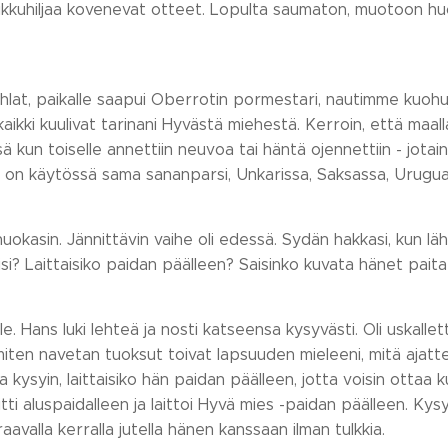
pikkuhiljaa kovenevat otteet. Lopulta saumaton, muotoon huo
hlat, paikalle saapui Oberrotin pormestari, nautimme kuohuju
, kaikki kuulivat tarinani Hyvästä miehestä. Kerroin, että ma
ä kun toiselle annettiin neuvoa tai häntä ojennettiin - jotain,
lä on käytössä sama sananparsi, Unkarissa, Saksassa, Urugu
huokasin. Jännittävin vaihe oli edessä. Sydän hakkasi, kun l
si? Laittaisiko paidan päälleen? Saisinko kuvata hänet paita
e. Hans luki lehteä ja nosti katseensa kysyvästi. Oli uskallet
miten navetan tuoksut toivat lapsuuden mieleeni, mitä ajattel
a kysyin, laittaisiko hän paidan päälleen, jotta voisin ottaa k
tti aluspaidalleen ja laittoi Hyvä mies -paidan päälleen. Kysy
aavalla kerralla jutella hänen kanssaan ilman tulkkia.