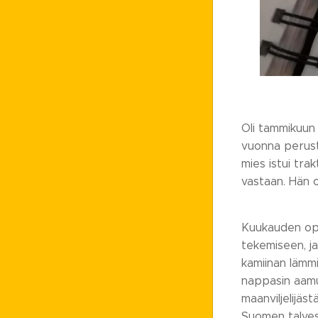
Oli tammikuun 
vuonna perust
mies istui tra
vastaan. Hän o
Kuukauden opis
tekemiseen, ja
kamiinan lämm
nappasin aamu
maanviljelijäst
Suomen talves