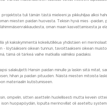
projektista tuli tämän tästä mieleeni ja pikkuhiljaa alkoi ha
man miesten paidan huovasta. Tekisin hyvä mies -paidan, pai
 lähimmäisenrakkaudesta, oman maan kasvattamisesta ja elan
lä yli kaksikymmentä kokeilutilkkua yhdistäen eri merinolaatuj
n - löytääkseni oikean tunnun, tavoittaakseni oikean muisto
mä, tämä oli tärkeä vaihe matkalla valmiiksi paidaksi.
psi salakuljetti Hansin paidan minulle ja laskin siitä mitat, s
en, hihan ja paidan pituuden. Näistä miesten mitoista lask
on materiaalin kutistumiseen.
asin, ompelin, sitten asettelin huolellisesti mutta kevein ottei
ti ison huopapöydän, lopulta merinovillat oli aseteltu systema