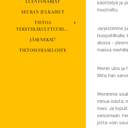
LUENTOSARJAT
käsittelyä ja 
muotoiltu.
SEURAN JULKAISUT
TIETOA
Järjestimme ju
TEKSTIILIKULTTUURISEURASTA
huopatilkuilla
JÄSENEKSI?
alussa - yleens
maissa miehil
TIETOSUOJASELOSTE
Menin ulos ja 
Mitä hän sanoi
Menimme sisäll
minua isästä, 
mies. Ja lopult
seisomaan, hei
jotta voin seur