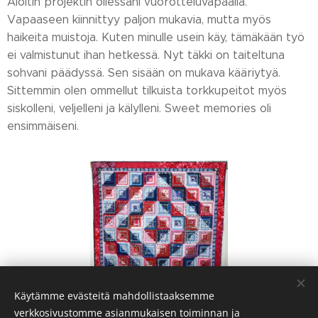
Aloitin projektin ollessani vuorotteluvapaalla.
Vapaaseen kiinnittyy paljon mukavia, mutta myös
haikeita muistoja. Kuten minulle usein käy, tämäkään työ
ei valmistunut ihan hetkessä. Nyt täkki on taiteltuna
sohvani päädyssä. Sen sisään on mukava kääriytyä.
Sittemmin olen ommellut tilkuista torkkupeitot myös
siskolleni, veljelleni ja kälylleni. Sweet memories oli
ensimmäiseni.
Käytämme evästeitä mahdollistaaksemme
verkkosivustomme asianmukaisen toiminnan ja